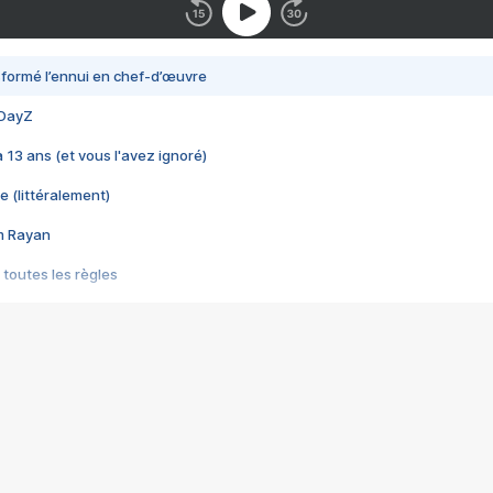
nsformé l’ennui en chef-d’œuvre
 DayZ
 a 13 ans (et vous l'avez ignoré)
e (littéralement)
im Rayan
 toutes les règles
s les jeux vidéo
us choquant de Rockstar ? - Le scandale BULLY
e plus moche de Steam
du RÊVE tourne au CAUCHEMAR
pendant 8 heures