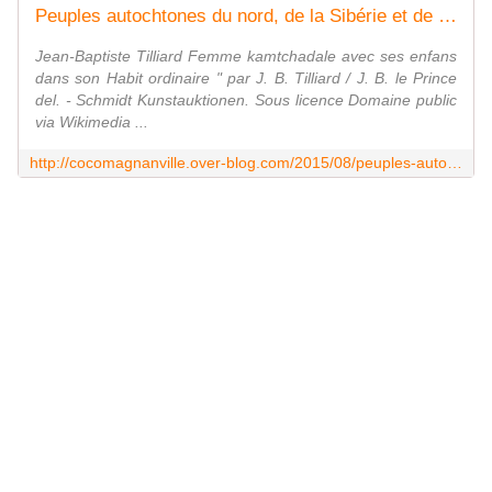
Peuples autochtones du nord, de la Sibérie et de l'extrême orient de la fédération de Russie - coco Magnanville
Jean-Baptiste Tilliard Femme kamtchadale avec ses enfans
dans son Habit ordinaire " par J. B. Tilliard / J. B. le Prince
del. - Schmidt Kunstauktionen. Sous licence Domaine public
via Wikimedia ...
http://cocomagnanville.over-blog.com/2015/08/peuples-autochtones-du-nord-de-la-siberie-et-de-l-extreme-orient-de-la-federation-de-russie.html