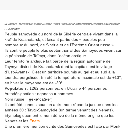
By Unknown - Multimedia Art Museum, Moscow, Russia, Public Domain, https://commons.wikimedia.org/w/index.php?
curid=22564126
Peuple samoyède du nord de la Sibérie centrale vivant dans la
kraï de Krasnoïarsk, et faisant partie des « peuples peu
nombreux du nord, de Sibérie et de l’Extrême Orient russe ».
Ils sont le peuple le plus septentrional des Samoyèdes vivant sur
la péninsule de Taïmyr, dans l’océan arctique.
Leur territoire arctique fait partie de la région autonome de
Taymyr, district de Krasnoïarsk dont la capitale est le village
d’Ust-Avamsk. C’est un territoire soumis au gel et eu sud à la
toundra pergélisée. En été la température maximale est de +13°,
en hiver la moyenne est de -30°.
Population
: 1262 personnes, en Ukraine 44 personnes
Autodésignation : nganasa = hommes
Nom russe :
ӈәнә”са(нә”)
Ils ont été connus sous un autre nom répandu jusque dans les
années 30 : Tavgi-Samoyède (un terme venant des Nenets).
Etymologiquement le nom dérive de la même origine que les
Nenets et les
Enets
Une première mention écrite des Samoyèdes est faite par Monk