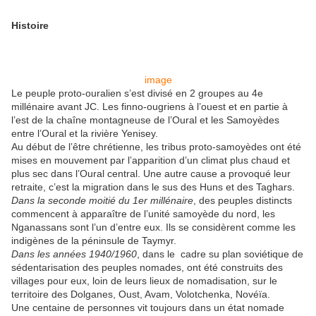
Histoire
image
Le peuple proto-ouralien s’est divisé en 2 groupes au 4e
millénaire avant JC. Les finno-ougriens à l’ouest et en partie à
l’est de la chaîne montagneuse de l’Oural et les Samoyèdes
entre l’Oural et la rivière Yenisey.
Au début de l’être chrétienne, les tribus proto-samoyèdes ont été
mises en mouvement par l’apparition d’un climat plus chaud et
plus sec dans l’Oural central. Une autre cause a provoqué leur
retraite, c’est la migration dans le sus des Huns et des Taghars.
Dans la seconde moitié du 1er millénaire
, des peuples distincts
commencent à apparaître de l’unité samoyède du nord, les
Nganassans sont l’un d’entre eux. Ils se considèrent comme les
indigènes de la péninsule de Taymyr.
Dans les années 1940/1960
, dans le cadre su plan soviétique de
sédentarisation des peuples nomades, ont été construits des
villages pour eux, loin de leurs lieux de nomadisation, sur le
territoire des Dolganes, Oust, Avam, Volotchenka, Novéïa.
Une centaine de personnes vit toujours dans un état nomade