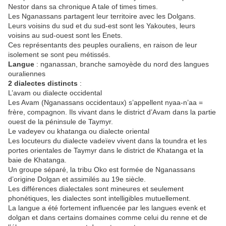
Nestor dans sa chronique A tale of times times.
Les Nganassans partagent leur territoire avec les Dolgans.
Leurs voisins du sud et du sud-est sont les Yakoutes, leurs
voisins au sud-ouest sont les Enets.
Ces représentants des peuples ouraliens, en raison de leur
isolement se sont peu métissés.
Langue
: nganassan, branche samoyède du nord des langues
ouraliennes
2 dialectes distincts
:
L’avam ou dialecte occidental
Les Avam (Nganassans occidentaux) s’appellent nyaa-n’aa =
frère, compagnon. Ils vivant dans le district d’Avam dans la partie
ouest de la péninsule de Taymyr.
Le vadeyev ou khatanga ou dialecte oriental
Les locuteurs du dialecte vadeïev vivent dans la toundra et les
portes orientales de Taymyr dans le district de Khatanga et la
baie de Khatanga.
Un groupe séparé, la tribu Oko est formée de Nganassans
d’origine Dolgan et assimilés au 19e siècle.
Les différences dialectales sont mineures et seulement
phonétiques, les dialectes sont intelligibles mutuellement.
La langue a été fortement influencée par les langues evenk et
dolgan et dans certains domaines comme celui du renne et de