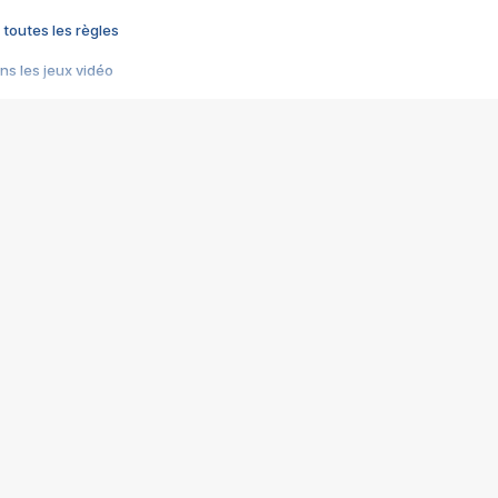
 toutes les règles
s les jeux vidéo
us choquant de Rockstar ? - Le scandale BULLY
e plus moche de Steam
du RÊVE tourne au CAUCHEMAR
pendant 8 heures
it… à tort
umiliés par un jeu vidéo
ire - Final Fantasy 8
ti un empire - Age of Empires
story DOFUS
tard, il crée l'un des pires jeux de tous les temps, MindsEye.