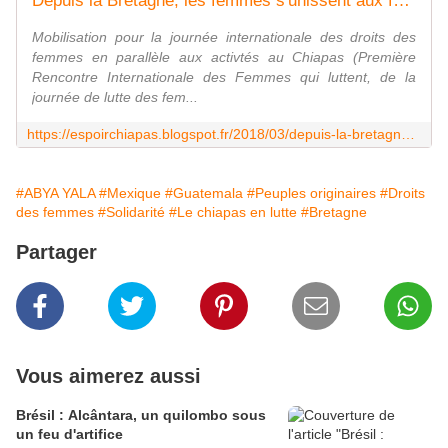
Depuis la Bretagne, les femmes s'unissent aux femmes du Chiapas & du Guatemala
Mobilisation pour la journée internationale des droits des
femmes en parallèle aux activtés au Chiapas (Première
Rencontre Internationale des Femmes qui luttent, de la
journée de lutte des fem...
https://espoirchiapas.blogspot.fr/2018/03/depuis-la-bretagne-les-femmes-sunissent.html
#ABYA YALA
#Mexique
#Guatemala
#Peuples originaires
#Droits
des femmes
#Solidarité
#Le chiapas en lutte
#Bretagne
Partager
Vous aimerez aussi
Brésil : Alcântara, un quilombo sous
un feu d'artifice