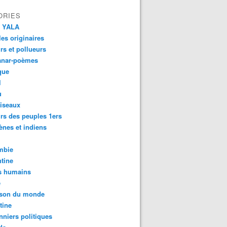
ORIES
 YALA
es originaires
urs et pollueurs
anar-poèmes
que
l
u
iseaux
rs des peuples 1ers
ènes et indiens
mbie
tine
s humains
é
son du monde
tine
nniers politiques