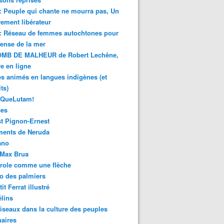
 : Peuple qui chante ne mourra pas, Un
ment libérateur
 : Réseau de femmes autochtones pour
fense de la mer
MB DE MALHEUR de Robert Lechêne,
re en ligne
s animés en langues indigènes (et
ts)
sQueLutam!
ces
t Pignon-Ernest
ments de Neruda
ano
-Max Brua
role comme une flèche
o des palmiers
it Ferrat illustré
élins
iseaux dans la culture des peuples
naires