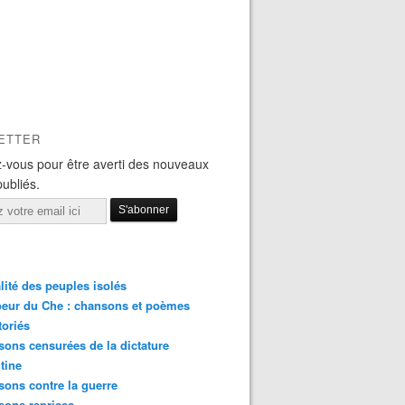
ETTER
-vous pour être averti des nouveaux
publiés.
lité des peuples isolés
eur du Che : chansons et poèmes
toriés
ons censurées de la dictature
tine
ons contre la guerre
sons reprises