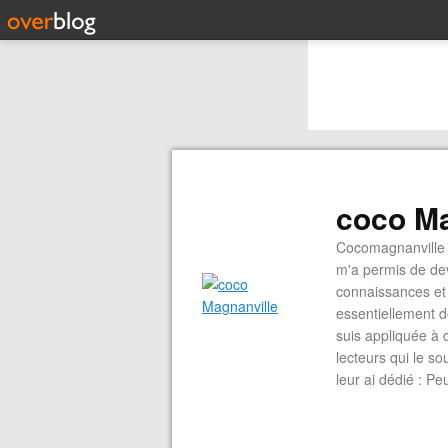
coco Ma
Cocomagnanville 
m'a permis de dev
connaissances et 
essentiellement d
suis appliquée à 
lecteurs qui le s
leur ai dédié : P