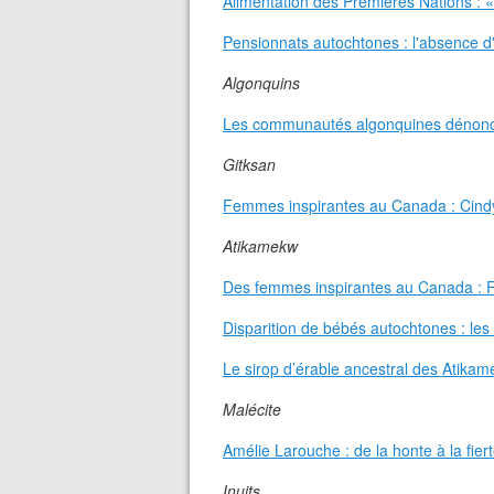
Alimentation des Premières Nations : «
Pensionnats autochtones : l'absence d'
Algonquins
Les communautés algonquines dénoncen
Gitksan
Femmes inspirantes au Canada : Cindy 
Atikamekw
Des femmes inspirantes au Canada : Fa
Disparition de bébés autochtones : l
Le sirop d’érable ancestral des Atika
Malécite
Amélie Larouche : de la honte à la fiert
Inuits