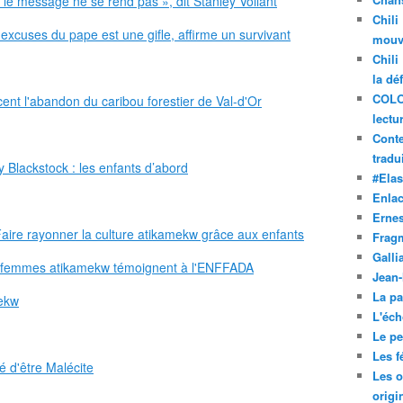
 le message ne se rend pas », dit Stanley Vollant
Chili
excuses du pape est une gifle, affirme un survivant
mouve
Chili
la dé
COLO
t l'abandon du caribou forestier de Val-d'Or
lectu
Conte
tradui
Blackstock : les enfants d’abord
#Ela
Enla
Ernes
ire rayonner la culture atikamekw grâce aux enfants
Frag
Galli
es femmes atikamekw témoignent à l'ENFFADA
Jean
La pa
mekw
L'éch
Le pet
Les f
é d'être Malécite
Les o
origi