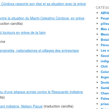
 Córdova rapporte son état et sa situation avec la grève
CATÉG
ABYA
tre la situation du Machi Celestino Córdova, en grève
Peupl
uction carolita)
pille
Mes 
t toujours en grève de la faim
Mexi
Brési
ama
Péro
erainetés, nationalismes et pillages des entreprises
Les o
Savoi
indig
Chili
Colo
Argen
Droit
Sant
ieu d'une attaque armée contre le Resguardo Indigène
Chan
ita)
Pales
priso
geant indigène, Nelson Pacué
(traduction carolita)