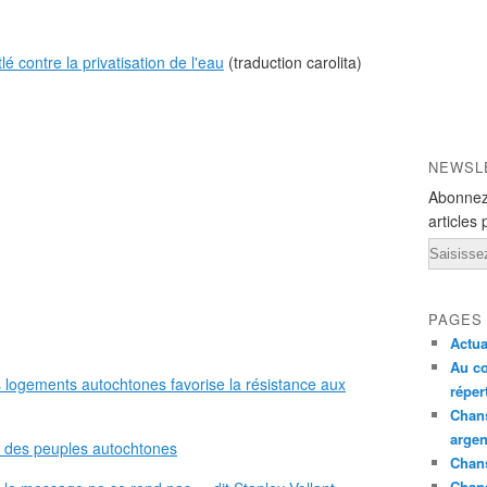
 contre la privatisation de l'eau
(traduction carolita)
NEWSL
Abonnez
articles 
Email
PAGES
Actua
Au co
logements autochtones favorise la résistance aux
réper
Chans
argen
re des peuples autochtones
Chans
Chan