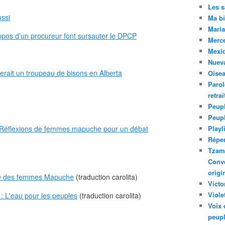
Les 
ssi
Ma bi
Maria
ropos d’un procureur font sursauter le DPCP
Merc
Mexiq
Nuev
rait un troupeau de bisons en Alberta
Oise
Parol
retra
Peupl
Peup
? Réflexions de femmes mapuche pour un débat
Playl
Réper
Tzam.
Conve
origi
 des femmes Mapuche
(traduction carolita)
Victo
Viole
 : L'eau pour les peuples
(traduction carolita)
Voix 
peupl