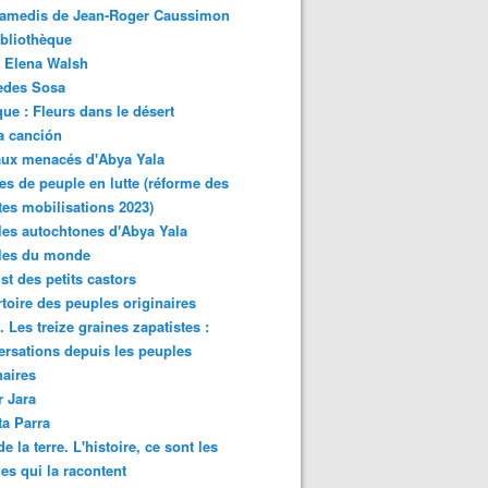
samedis de Jean-Roger Caussimon
bliothèque
 Elena Walsh
edes Sosa
ue : Fleurs dans le désert
a canción
aux menacés d'Abya Yala
es de peuple en lutte (réforme des
ites mobilisations 2023)
es autochtones d'Abya Yala
les du monde
ist des petits castors
toire des peuples originaires
 Les treize graines zapatistes :
rsations depuis les peuples
naires
r Jara
ta Parra
de la terre. L'histoire, ce sont les
es qui la racontent