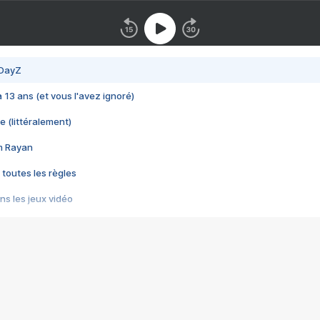
 DayZ
 a 13 ans (et vous l'avez ignoré)
e (littéralement)
im Rayan
 toutes les règles
s les jeux vidéo
us choquant de Rockstar ? - Le scandale BULLY
e plus moche de Steam
du RÊVE tourne au CAUCHEMAR
pendant 8 heures