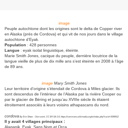
image
Peuple autochtone dont les origines sont le delta de Copper river
en Alaska (près de Cordova) et qui vit de nos jours dans le village
autochtone d’Eyak.
Population
: 428 personnes
Langue
: eyak isolat linguistique, éteinte.
Marie Smith Jones, cacique du peuple, dernière locutrice de la
langue vieille de plus de dix mille ans s’est éteinte en 2008 à l’âge
de 89 ans.
image
Mary Smith Jones
Leur territoire d’origine s’étendait de Cordova à Miles glacier. Ils
sont descendus de l’intérieur de l’Alaska par la rivière Cooper ou
par le glacier de Béring et jusqu’au XVIIIe siècle ils étaient
étroitement associés à leurs voisins athapascans du nord.
cordova
By Erin Shew - Own work, CC BY-SA 3.0, https://commons.wikimedia.org/w/index.php?curid=9399012
Il y avait 4 villages principaux :
Alaganik, Eyak, Sans Nom et Orca.