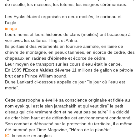
de récolte, les maisons, les totems, les insignes cérémoniaux.
Les Eyaks étaient organisés en deux moitiés, le corbeau et
l’aigle.
image
Leurs noms et leurs histoires de clans (moitiés) ont beaucoup à
voir avec les cultures Tlingit et Ahtna.
Ils portaient des vêtements en fourrure animale, en laine de
chèvre de montagne, en peaux tannées, en écorce de cèdre, des
chapeaux en racines d’épinette et écorce de cèdre.
Leur moyen de transport sur les cours d’eau était le canoë.
En 1989
l'Exxon Valdez
déverse 11 millions de gallon de pétrole
brut dans Prince William sound.
Dune Lankard ci-dessous appelle ce jour "le jour où l'eau est
morte".
Cette catastrophe a éveillé sa conscience originaire et fidèle au
nom eyak qui est le sien jamachakih et qui veut dire" le petit
oiseau qui crie vraiment dort et ne veut pas se taire" il a décidé
de crier bien haut et de défendre cet environnement condamné.
Son combat a débouché sur la protection du territoire, il a même
été nommé par Time Magazine, "Héros de la planète"
ICI
la source en anglais