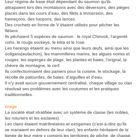
Leur régime de base était dépendant du saumon qu’ils
attrapaient lors des montaisons avec des déversoirs, des pièges
placés dans les cours d’eau, des filets à immersion, des
hameçons, des harpons, des lances.
Des crochets en forme de V étaient utilisés pour pêcher les
flétans.
Ils pêchaient 5 espèces de saumon : le royal Chinook, l’argenté
coho, le rouge sockeye, le kéta et le rose.
Les harengs étaient au menu ainsi que leurs œufs, ainsi que les
ooligans(eulachon), les mammifères marins, les algues noires et
rouges, les asperges de plage, les plantes et baies, l’orignal, la
chèvre de montagne, le cerf.
Ils confectionnaient des paniers pour la cuisine, le stockage, la
récolte de palourdes, de baies, d’aiguilles et d’eau.
Il n’y avait aucun gouvernement centralisé, chaque village ou clan
résolvait ses problèmes avec les coutumes et les pratiques
traditionnelles.
image
La société était stratifiée avec un système de classe (les nobles,
les roturiers et les esclaves).
Les clans étaient matrilinéaires et exogames (c’est-à-dire qu’ils
se mariaient en dehors de leur clan), les enfants héritaient de la
lignée de leur mère y compris les territoires de pêche, de chasse,