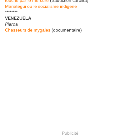
touché par le mercure
(traduction carolita)
Mariátegui ou le socialisme indigène
********
VENEZUELA
Piaroa
Chasseurs de mygales
(documentaire)
Publicité