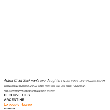
Ahtna Chief Stickwan's two daughters
By Miles Brothers - Library of Congress Copyright
Office photograph collection of American Indians, 1860s-1930s (bulk 1890s-1920s), Public Domain,
https://commons.wikimedia.org/w/index.php?curid=39664389
DECOUVERTES
ARGENTINE
Le peuple Huarpe
*********