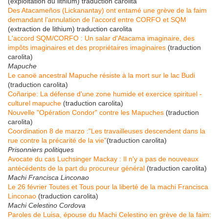
(exploitation du lithium) traduction carolita
Des Atacameños (Lickanantay) ont entamé une grève de la faim
demandant l'annulation de l'accord entre CORFO et SQM
(extraction de lithium) traduction carolita
L'accord SQM/CORFO : Un salar d'Atacama imaginaire, des
impôts imaginaires et des propriétaires imaginaires
(traduction
carolita)
Mapuche
Le canoë ancestral Mapuche résiste à la mort sur le lac Budi
(traduction carolita)
Coñaripe: La défense d'une zone humide et exercice spirituel -
culturel mapuche
(traduction carolita)
Nouvelle "Opération Condor" contre les Mapuches
(traduction
carolita)
Coordination 8 de marzo :"Les travailleuses descendent dans la
rue contre la précarité de la vie"
(traduction carolita)
Prisonniers politiques
Avocate du cas Luchsinger Mackay : Il n'y a pas de nouveaux
antécédents de la part du procureur général
(traduction carolita)
Machi Francisca Linconao
Le 26 février Toutes et Tous pour la liberté de la machi Francisca
Linconao
(traduction carolita)
Machi Celestino Cordova
Paroles de Luisa, épouse du Machi Celestino en grève de la faim: