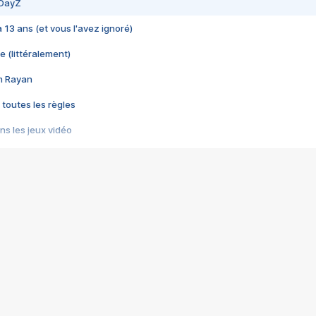
 DayZ
 a 13 ans (et vous l'avez ignoré)
e (littéralement)
im Rayan
 toutes les règles
s les jeux vidéo
us choquant de Rockstar ? - Le scandale BULLY
e plus moche de Steam
du RÊVE tourne au CAUCHEMAR
pendant 8 heures
it… à tort
umiliés par un jeu vidéo
ire - Final Fantasy 8