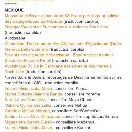
********
MEXIQUE
Monsanto et Bayer concentrent 62 % des permis pour cultiver
des transgéniques au Mexique
(traduction carolita)
Mexique/Guerrero : Succomber à la violence féminicide
(traduction carolita)
Ayotzinapa
Disparition d'une maman des 43 étudiants d'Ayotzinapa (Doña
Minerva Bello Guerrero)
traduction carolita
Parents des disparus d'Ayotzinapa - Espérance et douleur -
Briser le silence et l'oubli
(traduction carolita)
Ayotzinapa43 | De la Caravane des pères et des mères à
Nochixtlán
(traduction carolita)
Fleurs dans le désert
, reportages de Desinformémonos sur les
conseillères du CIG - traduction carolita
Lucero Alicia Islaba Meza
, conseillère Kumiai
Myrna Dolores Valencia Banda,
conseillère Yoreme
Sara López González
, conseillère Maya Chontal
Osbelia Quiroz González
, conseillère Nahua
Gabriela Molina Moreno
, conseillère Seri/Comca'ac
Bettina Lucila Cruz Velázquez,
conseillère zapotèque/Binniza
Magdalena García Durán
- conseillère Mazahua
Lucero Alicia Islaba Meza
- conseillère Kumiai