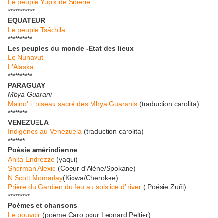
Le peuple Yupik de Sibérie
***********
EQUATEUR
Le peuple Tsáchila
**********
Les peuples du monde -Etat des lieux
Le Nunavut
L'Alaska
**********
PARAGUAY
Mbya Guarani
Maino' i, oiseau sacré des Mbya Guaranis
(traduction carolita)
********
VENEZUELA
Indigènes au Venezuela
(traduction carolita)
*******
Poésie amérindienne
Anita Endrezze
(yaqui)
Sherman Alexie
(Coeur d'Alène/Spokane)
N.Scott Momaday
(Kiowa/Cherokee)
Prière du Gardien du feu au solstice d’hiver
( Poésie Zuñi)
*********
Poèmes et chansons
Le pouvoir
(poème Caro pour Leonard Peltier)