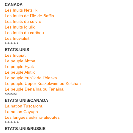
CANADA
Les Inuits Netsilik
Les Inuits de l'île de Baffin
Les Inuits du cuivre
Les Inuits Iglulik
Les Inuits du caribou
Les Inuvialuit
*********
ETATS-UNIS
Les Iñupiat
Le peuple Ahtna
Le peuple Eyak
Le peuple Alutiiq
Le peuple Yup’ik de l’Alaska
Le peuple Upper Kuskokwim ou Kolchan
Le peuple Dena’Ina ou Tanaina
********
ETATS-UNIS/CANADA
La nation Tuscarora
La nation Cayuga
Les langues eskimo-aléoutes
**********
ETATS-UNIS/RUSSIE