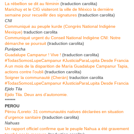
La rébellion se dit au féminin
(traduction carolita)
Marichuy et le CIG visiteront la ville de México la dernière
semaine pour recueillir des signatures
(traduction carolita)
CNI
Communiqué au peuple kurde (Congrès National Indigène
Mexique)
traduction carolita
Communiqué urgent du Conseil National Indigène CNI: Notre
démarche se poursuit
(traduction carolita)
Purépecha
Guadalupe Campanur ! Vive !
(traduction carolita)
#TodasSomosLupeCampanur #JusticiaParaLupita Desde Francia
A un mois de la disparition de María Guadalupe Campanur Tapia,
actions contre l'oubli
(traduction carolita)
Soigner la communauté (Cherán)
traduction carolita
#TodasSomosLupeCampanur #JusticiaParaLupita Desde Francia
Ejido Tila
Ejido Tila. Deux ans d’autonomie.
*******
PEROU
Pérou /Loreto: 31 communautés natives déclarées en situation
d'urgence sanitaire
(traduction carolita)
Nahuas
Un rapport officiel confirme que le peuple Nahua a été gravement