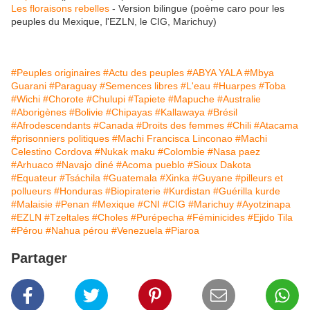
Les floraisons rebelles
- Version bilingue (poème caro pour les
peuples du Mexique, l'EZLN, le CIG, Marichuy)
#Peuples originaires
#Actu des peuples
#ABYA YALA
#Mbya
Guarani
#Paraguay
#Semences libres
#L'eau
#Huarpes
#Toba
#Wichi
#Chorote
#Chulupi
#Tapiete
#Mapuche
#Australie
#Aborigènes
#Bolivie
#Chipayas
#Kallawaya
#Brésil
#Afrodescendants
#Canada
#Droits des femmes
#Chili
#Atacama
#prisonniers politiques
#Machi Francisca Linconao
#Machi
Celestino Cordova
#Nukak maku
#Colombie
#Nasa paez
#Arhuaco
#Navajo diné
#Acoma pueblo
#Sioux Dakota
#Equateur
#Tsáchila
#Guatemala
#Xinka
#Guyane
#pilleurs et
pollueurs
#Honduras
#Biopiraterie
#Kurdistan
#Guérilla kurde
#Malaisie
#Penan
#Mexique
#CNI
#CIG
#Marichuy
#Ayotzinapa
#EZLN
#Tzeltales
#Choles
#Purépecha
#Féminicides
#Ejido Tila
#Pérou
#Nahua pérou
#Venezuela
#Piaroa
Partager