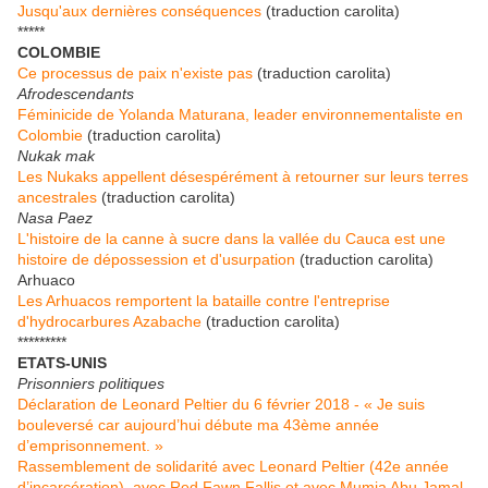
Jusqu'aux dernières conséquences
(traduction carolita)
*****
COLOMBIE
Ce processus de paix n'existe pas
(traduction carolita)
Afrodescendants
Féminicide de Yolanda Maturana, leader environnementaliste en
Colombie
(traduction carolita)
Nukak mak
Les Nukaks appellent désespérément à retourner sur leurs terres
ancestrales
(traduction carolita)
Nasa Paez
L'histoire de la canne à sucre dans la vallée du Cauca est une
histoire de dépossession et d'usurpation
(traduction carolita)
Arhuaco
Les Arhuacos remportent la bataille contre l'entreprise
d'hydrocarbures Azabache
(traduction carolita)
*********
ETATS-UNIS
Prisonniers politiques
Déclaration de Leonard Peltier du 6 février 2018 - « Je suis
bouleversé car aujourd’hui débute ma 43ème année
d’emprisonnement. »
Rassemblement de solidarité avec Leonard Peltier (42e année
d’incarcération), avec Red Fawn Fallis et avec Mumia Abu Jamal