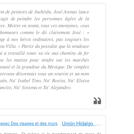
on de peintres de Juchitán, José Arenas lance
’agit de peindre les personnes âgées de la
es. Mettre en avant, tous ces anonymes, ceux
 honneurs comme le dit clairement José : «
e à nos héros ordinaires, pas toujours les
 Villa. » Partir du postulat que la vendeuse
i a travaillé toute sa vie aux chemins de fer
us les matins pour vendre sur les marchés
beauté et la grandeur du Mexique. De simples
retrouve désormais sous un sourire et un nom
aín, Na’ Isabel Tino, Na’ Rosita, Na’ Eloisa
ancito, Na’ Sostena et Ta’ Alejandro.
Unión Hidalgo, isthme de Tehuantepec Des visages et des murs