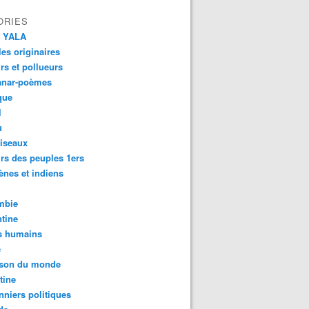
ORIES
 YALA
es originaires
urs et pollueurs
anar-poèmes
que
l
u
iseaux
rs des peuples 1ers
ènes et indiens
mbie
tine
s humains
é
son du monde
tine
nniers politiques