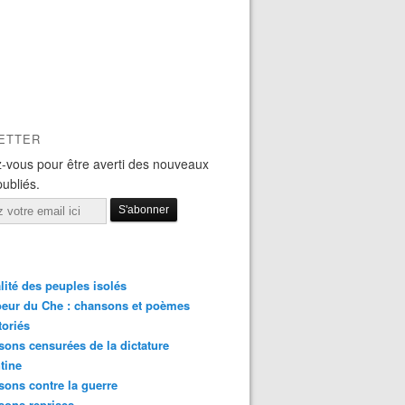
ETTER
-vous pour être averti des nouveaux
publiés.
lité des peuples isolés
eur du Che : chansons et poèmes
toriés
ons censurées de la dictature
tine
ons contre la guerre
sons reprises