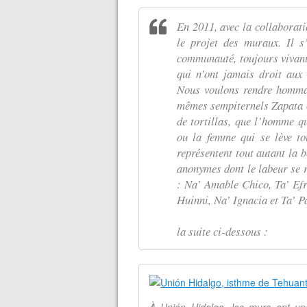
En 2011, avec la collaborati
le projet des muraux. Il s
communauté, toujours vivant
qui n’ont jamais droit aux
Nous voulons rendre hommag
mêmes sempiternels Zapata ou
de tortillas, que l’homme qu
ou la femme qui se lève to
représentent tout autant la 
anonymes dont le labeur se 
: Na’ Amable Chico, Ta’ Efr
Huinni, Na’ Ignacia et Ta’ P
la suite ci-dessous :