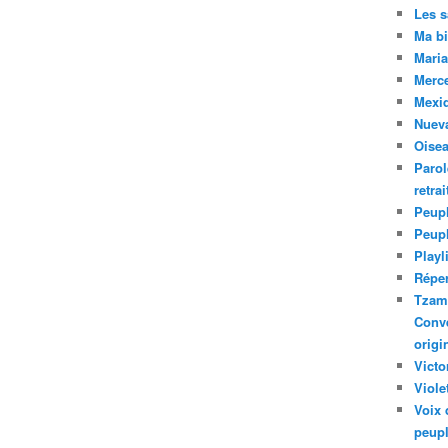
Les 
Ma bi
Maria
Merc
Mexiq
Nuev
Oise
Parol
retra
Peupl
Peup
Playl
Réper
Tzam.
Conve
origi
Victo
Viole
Voix 
peupl