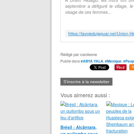
À Unión Hidalgo, les murs ont un
septembre a défiguré le village, le
visage de ces femmes...
Rédigé par
caroleone
Publié dans
#ABYA YALA
,
#Mexique
,
#Peupl
R
S'inscrire à la newsletter
Vous aimerez aussi :
Brésil : Alcântara,
un quilombo sous