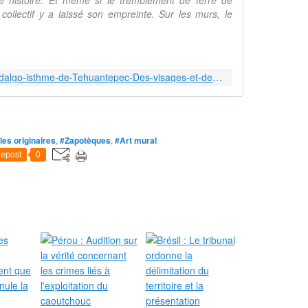
e histoire. Et même si le tremblement de terre de
 collectif y a laissé son empreinte. Sur les murs, le
https://lavoiedujaguar.net/Union-Hidalgo-isthme-de-Tehuantepec-Des-visages-et-des-murs
es originaires
,
#Zapotèques
,
#Art mural
epost
0