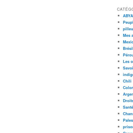
CATÉG
ABYA
Peupl
pille
Mes 
Mexi
Brési
Péro
Les o
Savoi
indig
Chili
Colo
Argen
Droit
Sant
Chan
Pales
priso