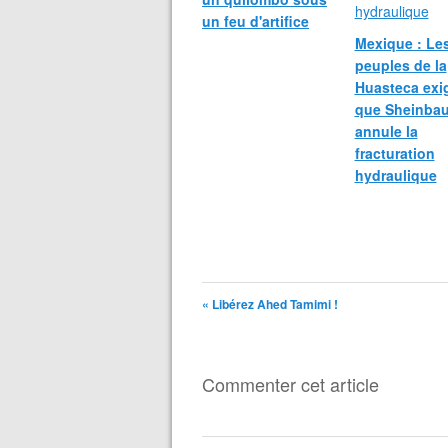
un feu d'artifice
Mexique : Le
peuples de la
Huasteca exi
que Sheinba
annule la
fracturation
hydraulique
« Libérez Ahed Tamimi !
Commenter cet article