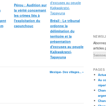
Pérou : Audition sur
s
la vérité concernant
les crimes liés à
gent
l'exploitation du
Brésil : Le tribunal
um
caoutchouc
ordonne la
délimitation du
territoire et la
NEWSL
présentation
Abonnez
d'excuses au peuple
articles 
Kajkwakratxi-
Email
Tapayuna
PAGES
Mexique- Des villages... »
Actua
Au co
réper
Chans
argen
Chans
Chan