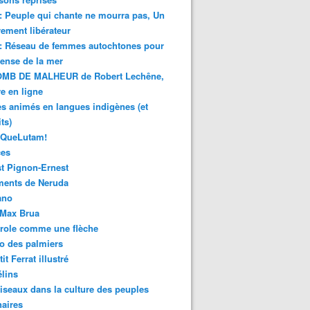
 : Peuple qui chante ne mourra pas, Un
ment libérateur
 : Réseau de femmes autochtones pour
fense de la mer
MB DE MALHEUR de Robert Lechêne,
re en ligne
s animés en langues indigènes (et
ts)
sQueLutam!
ces
t Pignon-Ernest
ments de Neruda
ano
-Max Brua
role comme une flèche
o des palmiers
it Ferrat illustré
élins
iseaux dans la culture des peuples
naires