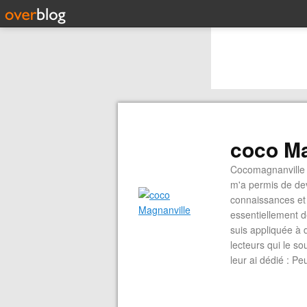
coco Ma
Cocomagnanville 
m'a permis de dev
connaissances et 
essentiellement d
suis appliquée à 
lecteurs qui le s
leur ai dédié : P