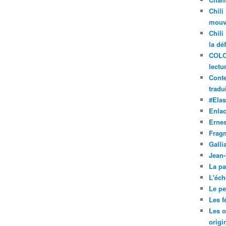
Chili
mouve
Chili
la dé
COLO
lectu
Conte
tradui
#Ela
Enla
Ernes
Frag
Galli
Jean
La pa
L'éch
Le pet
Les f
Les o
origi