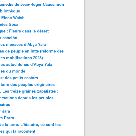
samedis de Jean-Roger Caussimon
bliothèque
 Elena Walsh
edes Sosa
ue : Fleurs dans le désert
a canción
aux menacés d'Abya Yala
es de peuple en lutte (réforme des
ites mobilisations 2023)
es autochtones d'Abya Yala
les du monde
ist des petits castors
toire des peuples originaires
 Les treize graines zapatistes :
rsations depuis les peuples
naires
r Jara
ta Parra
de la terre. L'histoire, ce sont les
es qui la racontent