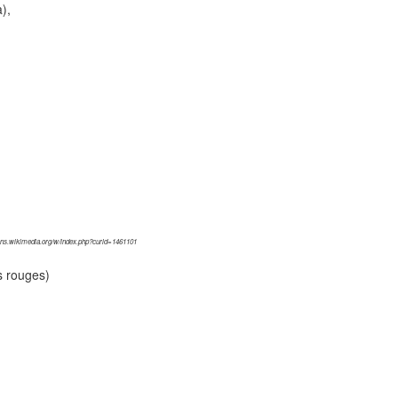
),
ons.wikimedia.org/w/index.php?curid=1461101
ts rouges)