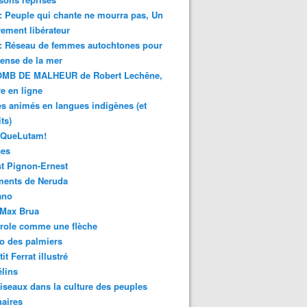
 : Peuple qui chante ne mourra pas, Un
ment libérateur
 : Réseau de femmes autochtones pour
fense de la mer
MB DE MALHEUR de Robert Lechêne,
re en ligne
s animés en langues indigènes (et
ts)
sQueLutam!
ces
t Pignon-Ernest
ments de Neruda
ano
-Max Brua
role comme une flèche
o des palmiers
it Ferrat illustré
élins
iseaux dans la culture des peuples
naires