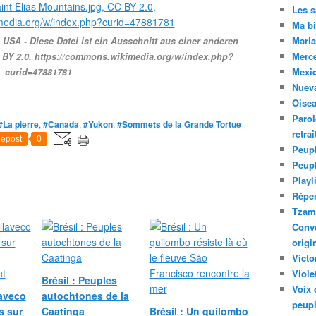
Les 
Ma bi
Maria
USA - Diese Datei ist ein Ausschnitt aus einer anderen
Merc
C BY 2.0, https://commons.wikimedia.org/w/index.php?
Mexiq
curid=47881781
Nuev
Oise
Parol
#La pierre
,
#Canada
,
#Yukon
,
#Sommets de la Grande Tortue
retra
epost
0
Peupl
Peup
Playl
Réper
Tzam.
Conve
origi
Victo
Viole
Brésil : Peuples
Voix 
laveco
autochtones de la
peupl
s sur
Caatinga
Brésil : Un quilombo