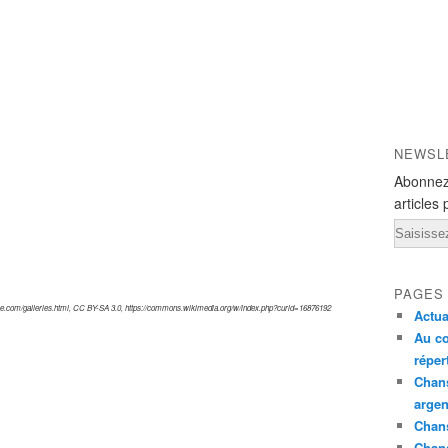
NEWSL
Abonnez
articles 
Email
PAGES
ree.com/galleries.html, CC BY-SA 3.0, https://commons.wikimedia.org/w/index.php?curid=16876192
Actua
Au co
réper
Chans
argen
Chans
Chan