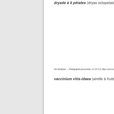
dryade à 8 pétales
(dryas octopetala
Par Wildfeuer — Photographie personnelle, CC BY 2.5, https://comm
vaccinium vitis-idaea
(airelle à frui