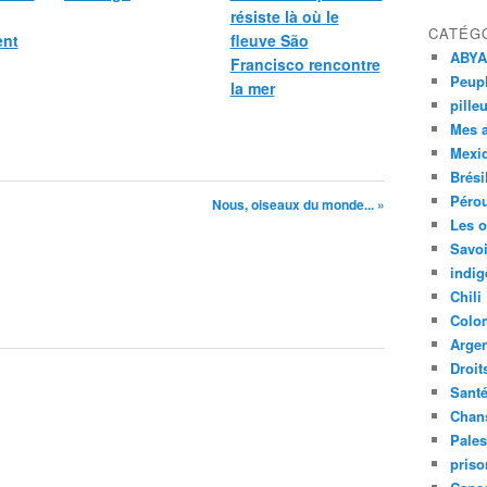
résiste là où le
CATÉG
ent
fleuve São
ABYA
Francisco rencontre
Peupl
la mer
pille
Mes 
Mexi
Brési
Péro
Nous, oiseaux du monde... »
Les o
Savoi
indig
Chili
Colo
Argen
Droit
Sant
Chan
Pales
priso