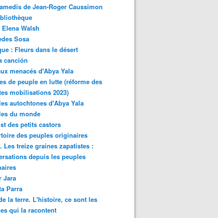
samedis de Jean-Roger Caussimon
bliothèque
 Elena Walsh
edes Sosa
ue : Fleurs dans le désert
a canción
aux menacés d'Abya Yala
es de peuple en lutte (réforme des
ites mobilisations 2023)
es autochtones d'Abya Yala
les du monde
ist des petits castors
toire des peuples originaires
 Les treize graines zapatistes :
rsations depuis les peuples
naires
r Jara
ta Parra
de la terre. L'histoire, ce sont les
es qui la racontent