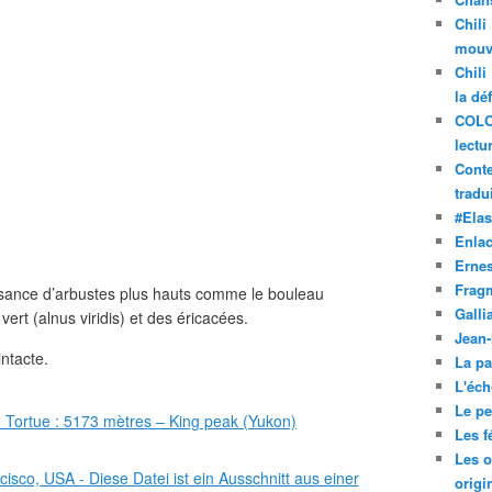
Chili
mouve
Chili
la dé
COLO
lectu
Conte
tradui
#Ela
Enla
Ernes
Frag
issance d’arbustes plus hauts comme le bouleau
Galli
vert (alnus viridis) et des éricacées.
Jean
ntacte.
La pa
L'éch
Le pet
Les f
Les o
origi