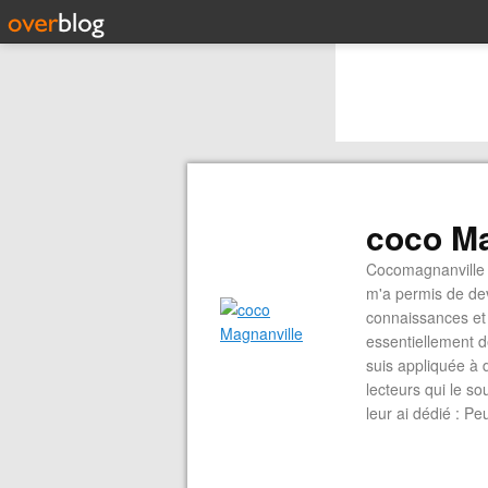
coco Ma
Cocomagnanville 
m'a permis de dev
connaissances et 
essentiellement d
suis appliquée à 
lecteurs qui le s
leur ai dédié : P