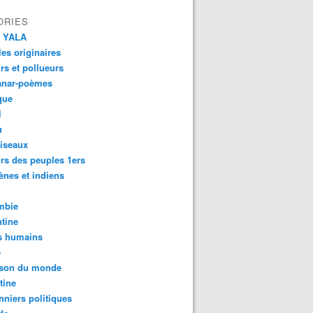
ORIES
 YALA
es originaires
urs et pollueurs
anar-poèmes
que
l
u
iseaux
rs des peuples 1ers
ènes et indiens
mbie
tine
s humains
é
son du monde
tine
nniers politiques