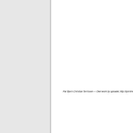
Par Bjørn Christian Tørrissen — Own work by uploader, http://bjornf