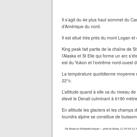
Il s’agit du 4e plus haut sommet du C
d’Amérique du nord.
Il est situé très près du mont Logan e
King peak fait partie de la chaîne de S
l’Alaska et St Elie qui forme un arc s’
est du Yukon et l’extrême nord-ouest d
La température quotidienne moyenne mini
22°c.
L’altitude quand à elle va du niveau de
élevé le Denali culminant à 6190 mètre
En altitude les glaciers et les champs 
toundra alpine se constitue de buisso
Par Bouba sur Wikipedia français — photo by Bouba, CC BY-SA 3.0, 