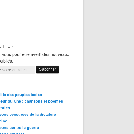
ETTER
-vous pour être averti des nouveaux
publiés.
lité des peuples isolés
eur du Che : chansons et poèmes
toriés
ons censurées de la dictature
tine
ons contre la guerre
sons reprises