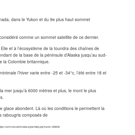
anada, dans le Yukon et du 9e plus haut sommet
t considéré comme un sommet satellite de ce dernier.
t Elie et à l’écosystème de la toundra des chaînes de
étendant de la base de la péninsule d’Alaska jusqu’au sud-
e la Colombie britannique.
male l’hiver varie entre -25 et -34°c, l’été entre 18 et
 la mer jusqu’à 6000 mètres et plus, le mont le plus
s.
de glace abondent. Là où les conditions le permettent la
ns rabougris composés de
https://commons.wikimedia.org/w/index.php?curid=1658030