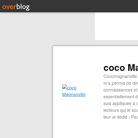
coco Ma
Cocomagnanville 
m'a permis de dev
connaissances et 
essentiellement d
suis appliquée à 
lecteurs qui le s
leur ai dédié : P