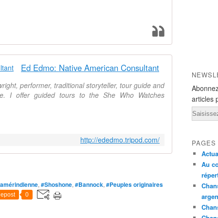
Ed Edmo: Native American Consultant
NEWSL
ght, performer, traditional storyteller, tour guide and
Abonnez
ture. I offer guided tours to the She Who Watches
articles 
Email
http://ededmo.tripod.com/
PAGES
Actua
Au co
réper
 amérindienne
,
#Shoshone
,
#Bannock
,
#Peuples originaires
Chans
epost
0
argen
Chans
Chan