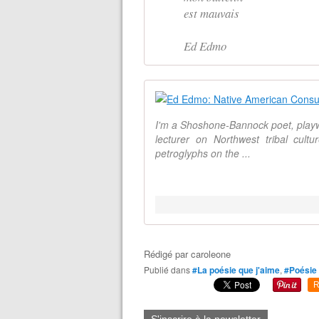
est mauvais
Ed Edmo
I'm a Shoshone-Bannock poet, playwri
lecturer on Northwest tribal cul
petroglyphs on the ...
Rédigé par
caroleone
Publié dans
#La poésie que j'aime
,
#Poésie
R