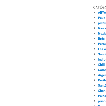
CATÉG
ABYA
Peupl
pille
Mes 
Mexi
Brési
Péro
Les o
Savoi
indig
Chili
Colo
Argen
Droit
Sant
Chan
Pales
priso