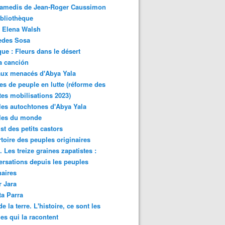
samedis de Jean-Roger Caussimon
bliothèque
 Elena Walsh
edes Sosa
ue : Fleurs dans le désert
a canción
aux menacés d'Abya Yala
es de peuple en lutte (réforme des
ites mobilisations 2023)
es autochtones d'Abya Yala
les du monde
ist des petits castors
toire des peuples originaires
 Les treize graines zapatistes :
rsations depuis les peuples
naires
r Jara
ta Parra
de la terre. L'histoire, ce sont les
es qui la racontent