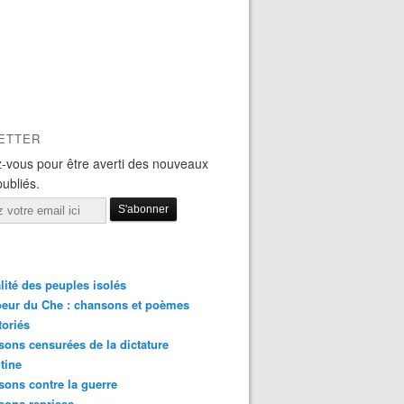
ETTER
-vous pour être averti des nouveaux
publiés.
lité des peuples isolés
eur du Che : chansons et poèmes
toriés
ons censurées de la dictature
tine
ons contre la guerre
sons reprises