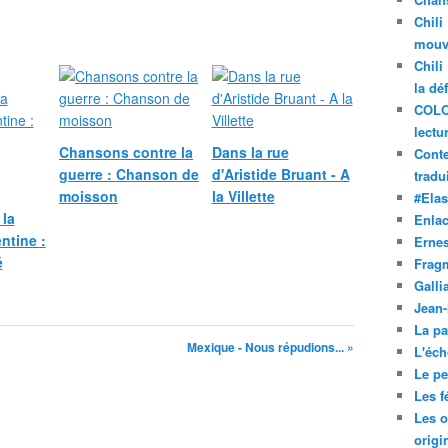
Chili
mouve
Chili
la dé
COLO
lectu
Chansons contre la
Dans la rue
Conte
guerre : Chanson de
d'Aristide Bruant - A
tradui
moisson
la Villette
#Ela
 la
Enla
ntine :
Ernes
é
Frag
Galli
Jean
La pa
Mexique - Nous répudions... »
L'éch
Le pet
Les f
Les o
origi