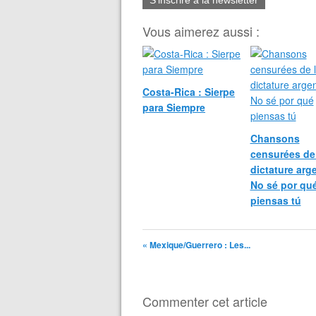
S'inscrire à la newsletter
Vous aimerez aussi :
Costa-Rica : Sierpe
para Siempre
Chansons
censurées de
dictature arge
No sé por qu
piensas tú
« Mexique/Guerrero : Les...
Commenter cet article