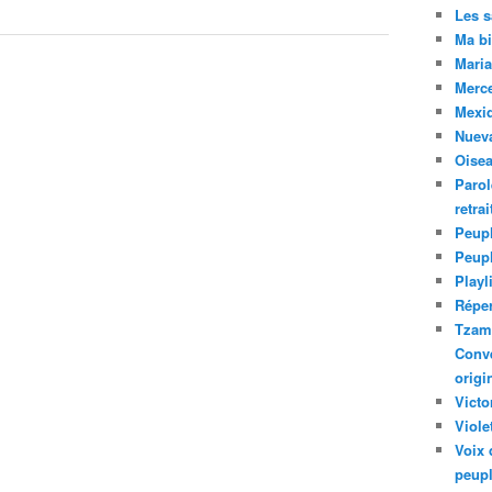
Les 
Ma bi
Maria
Merc
Mexiq
Nuev
Oise
Parol
retra
Peupl
Peup
Playl
Réper
Tzam.
Conve
origi
Victo
Viole
Voix 
peupl