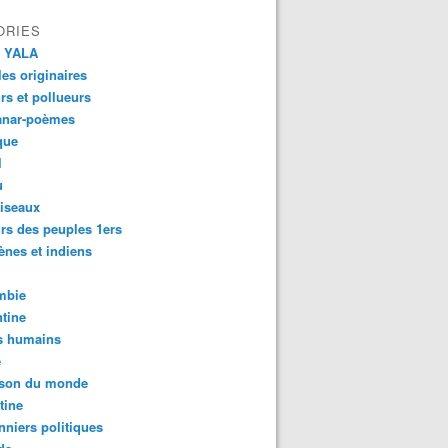
ORIES
 YALA
es originaires
urs et pollueurs
anar-poèmes
que
l
u
iseaux
rs des peuples 1ers
ènes et indiens
mbie
tine
s humains
é
son du monde
tine
nniers politiques