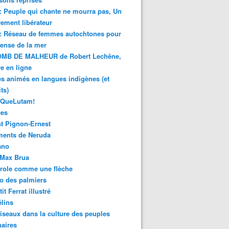
 : Peuple qui chante ne mourra pas, Un
ment libérateur
 : Réseau de femmes autochtones pour
fense de la mer
MB DE MALHEUR de Robert Lechêne,
re en ligne
s animés en langues indigènes (et
ts)
sQueLutam!
ces
t Pignon-Ernest
ments de Neruda
ano
-Max Brua
role comme une flèche
o des palmiers
it Ferrat illustré
élins
iseaux dans la culture des peuples
naires