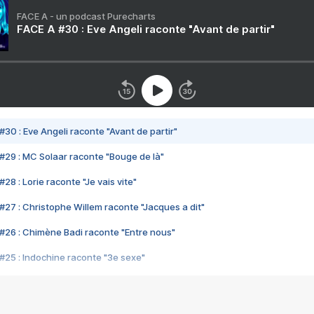
FACE A - un podcast Purecharts
FACE A #30 : Eve Angeli raconte "Avant de partir"
#30 : Eve Angeli raconte "Avant de partir"
#29 : MC Solaar raconte "Bouge de là"
28 : Lorie raconte "Je vais vite"
#27 : Christophe Willem raconte "Jacques a dit"
#26 : Chimène Badi raconte "Entre nous"
#25 : Indochine raconte "3e sexe"
#24 : Zaho raconte "C'est chelou"
#23 : Patrick Bruel raconte "Au café des délices"