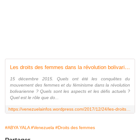
Les droits des femmes dans la révolution bolivarienne: avancées et défis, par Gioconda Mota (Alba TV)
15 décembre 2015. Quels ont été les conquêtes du
mouvement des femmes et du féminisme dans la révolution
bolivarienne ? Quels sont les aspects et les défis actuels ?
Quel est le rôle que do...
https://venezuelainfos.wordpress.com/2017/12/24/les-droits-des-femmes-dans-la-revolution-bolivarienne-avancees-et-defis-par-gioconda-mota-alba-tv/
#ABYA YALA
#Venezuela
#Droits des femmes