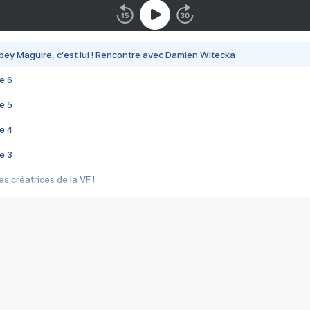
bey Maguire, c'est lui ! Rencontre avec Damien Witecka
e 6
e 5
e 4
e 3
s créatrices de la VF !
e 2
e 1
e Mektoub My Love arrive enfin ! Rencontre avec Shaïn Boumedine et Sal
i : après Toni en famille
elle réalise le bouleversant Dites lui que je l'aime