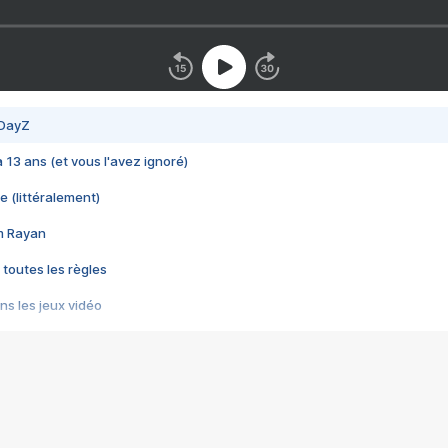
 DayZ
 a 13 ans (et vous l'avez ignoré)
e (littéralement)
im Rayan
 toutes les règles
s les jeux vidéo
us choquant de Rockstar ? - Le scandale BULLY
e plus moche de Steam
du RÊVE tourne au CAUCHEMAR