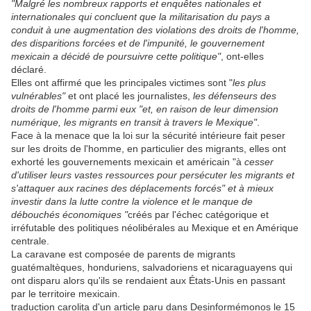
"Malgré les nombreux rapports et enquêtes nationales et
internationales qui concluent que la militarisation du pays a
conduit à une augmentation des violations des droits de l'homme,
des disparitions forcées et de l'impunité, le gouvernement
mexicain a décidé de poursuivre cette politique"
, ont-elles
déclaré.
Elles ont affirmé que les principales victimes sont "
les plus
vulnérables"
et ont placé les journalistes,
les défenseurs des
droits de l'homme parmi eux "et, en raison de leur dimension
numérique, les migrants en transit à travers le Mexique"
.
Face à la menace que la loi sur la sécurité intérieure fait peser
sur les droits de l'homme, en particulier des migrants, elles ont
exhorté les gouvernements mexicain et américain "à
cesser
d'utiliser leurs vastes ressources pour persécuter les migrants et
s'attaquer aux racines des déplacements forcés" et à mieux
investir dans la lutte contre la violence et le manque de
débouchés économiques "
créés par l'échec catégorique et
irréfutable des politiques néolibérales au Mexique et en Amérique
centrale.
La caravane est composée de parents de migrants
guatémaltèques, honduriens, salvadoriens et nicaraguayens qui
ont disparu alors qu'ils se rendaient aux États-Unis en passant
par le territoire mexicain.
traduction carolita d'un article paru dans Desinformémonos le 15