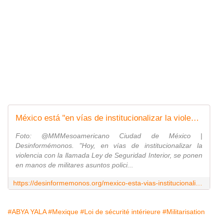
México está "en vías de institucionalizar la violencia con la llamada Ley de Seguridad Interior": Caravana de Madres Centroamericanas
Foto: @MMMesoamericano Ciudad de México |
Desinformémonos. "Hoy, en vías de institucionalizar la
violencia con la llamada Ley de Seguridad Interior, se ponen
en manos de militares asuntos polici...
https://desinformemonos.org/mexico-esta-vias-institucionalizar-la-violencia-la-llamada-ley-seguridad-interior-caravana-madres-centroamericanas/
#ABYA YALA
#Mexique
#Loi de sécurité intérieure
#Militarisation