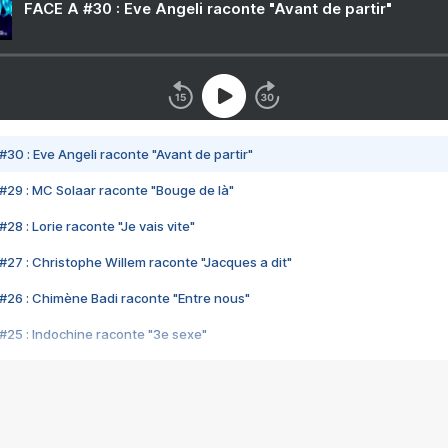
FACE A #30 : Eve Angeli raconte "Avant de partir"
#30 : Eve Angeli raconte "Avant de partir"
#29 : MC Solaar raconte "Bouge de là"
28 : Lorie raconte "Je vais vite"
#27 : Christophe Willem raconte "Jacques a dit"
#26 : Chimène Badi raconte "Entre nous"
#25 : Indochine raconte "3e sexe"
#24 : Zaho raconte "C'est chelou"
#23 : Patrick Bruel raconte "Au café des délices"
#22 : Kyo raconte "Le chemin"