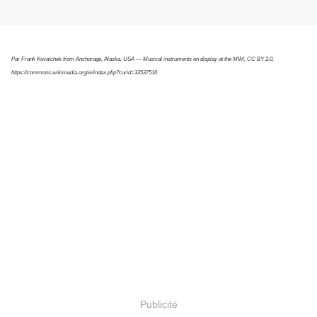
Par Frank Kovalchek from Anchorage, Alaska, USA — Musical instruments on display at the MIM, CC BY 2.0,
https://commons.wikimedia.org/w/index.php?curid=33537516
Publicité