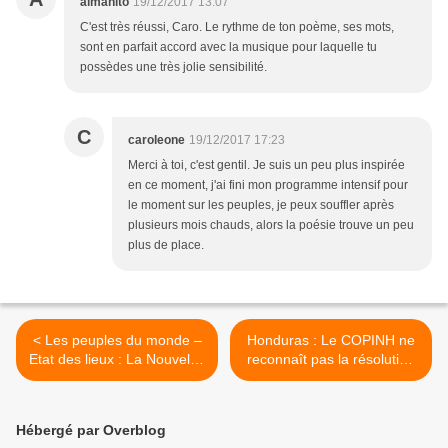
almanito
19/12/2017 13:07
C'est très réussi, Caro. Le rythme de ton poème, ses mots,
sont en parfait accord avec la musique pour laquelle tu
possèdes une très jolie sensibilité.
C
caroleone
19/12/2017 17:23
Merci à toi, c'est gentil. Je suis un peu plus inspirée
en ce moment, j'ai fini mon programme intensif pour
le moment sur les peuples, je peux souffler après
plusieurs mois chauds, alors la poésie trouve un peu
plus de place.
< Les peuples du monde –
Honduras : Le COPINH ne
Etat des lieux : La Nouvelle-
reconnaît pas la résolution
Ecosse
du TSE et appelle à la
mobilisation populaire >
Hébergé par Overblog