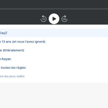
 DayZ
 a 13 ans (et vous l'avez ignoré)
e (littéralement)
im Rayan
 toutes les règles
s les jeux vidéo
us choquant de Rockstar ? - Le scandale BULLY
e plus moche de Steam
du RÊVE tourne au CAUCHEMAR