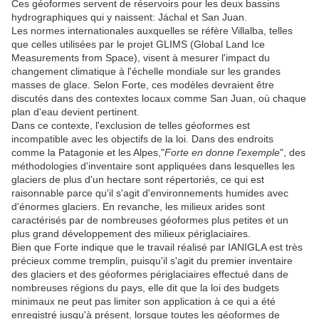
Ces géoformes servent de réservoirs pour les deux bassins
hydrographiques qui y naissent: Jáchal et San Juan.
Les normes internationales auxquelles se réfère Villalba, telles
que celles utilisées par le projet GLIMS (Global Land Ice
Measurements from Space), visent à mesurer l'impact du
changement climatique à l'échelle mondiale sur les grandes
masses de glace. Selon Forte, ces modèles devraient être
discutés dans des contextes locaux comme San Juan, où chaque
plan d'eau devient pertinent.
Dans ce contexte, l'exclusion de telles géoformes est
incompatible avec les objectifs de la loi. Dans des endroits
comme la Patagonie et les Alpes,"
Forte en donne l'exemple
", des
méthodologies d'inventaire sont appliquées dans lesquelles les
glaciers de plus d'un hectare sont répertoriés, ce qui est
raisonnable parce qu'il s'agit d'environnements humides avec
d'énormes glaciers. En revanche, les milieux arides sont
caractérisés par de nombreuses géoformes plus petites et un
plus grand développement des milieux périglaciaires.
Bien que Forte indique que le travail réalisé par IANIGLA est très
précieux comme tremplin, puisqu'il s'agit du premier inventaire
des glaciers et des géoformes périglaciaires effectué dans de
nombreuses régions du pays, elle dit que la loi des budgets
minimaux ne peut pas limiter son application à ce qui a été
enregistré jusqu'à présent, lorsque toutes les géoformes de