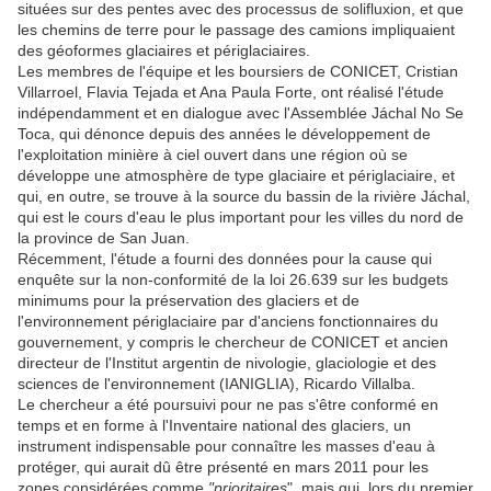
situées sur des pentes avec des processus de solifluxion, et que
les chemins de terre pour le passage des camions impliquaient
des géoformes glaciaires et périglaciaires.
Les membres de l'équipe et les boursiers de CONICET, Cristian
Villarroel, Flavia Tejada et Ana Paula Forte, ont réalisé l'étude
indépendamment et en dialogue avec l'Assemblée Jáchal No Se
Toca, qui dénonce depuis des années le développement de
l'exploitation minière à ciel ouvert dans une région où se
développe une atmosphère de type glaciaire et périglaciaire, et
qui, en outre, se trouve à la source du bassin de la rivière Jáchal,
qui est le cours d'eau le plus important pour les villes du nord de
la province de San Juan.
Récemment, l'étude a fourni des données pour la cause qui
enquête sur la non-conformité de la loi 26.639 sur les budgets
minimums pour la préservation des glaciers et de
l'environnement périglaciaire par d'anciens fonctionnaires du
gouvernement, y compris le chercheur de CONICET et ancien
directeur de l'Institut argentin de nivologie, glaciologie et des
sciences de l'environnement (IANIGLIA), Ricardo Villalba.
Le chercheur a été poursuivi pour ne pas s'être conformé en
temps et en forme à l'Inventaire national des glaciers, un
instrument indispensable pour connaître les masses d'eau à
protéger, qui aurait dû être présenté en mars 2011 pour les
zones considérées comme
"prioritaires
", mais qui, lors du premier