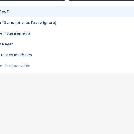
 DayZ
 a 13 ans (et vous l'avez ignoré)
e (littéralement)
im Rayan
 toutes les règles
s les jeux vidéo
us choquant de Rockstar ? - Le scandale BULLY
e plus moche de Steam
du RÊVE tourne au CAUCHEMAR
pendant 8 heures
it… à tort
umiliés par un jeu vidéo