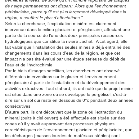
dernières années, de sorte qu'un nombre important de plaques
de neige permanentes ont disparu. Alors que l'environnement
périglaciaire, parce qu'il est plus largement développé dans la
région, a souffert le plus d'affectations."
Selon la chercheuse, l'exploitation minière est clairement
intervenue dans le milieu glaciaire et périglaciaire, affectant une
partie de la source de l'une des deux principales ressources
hydrologiques que constitue la rivière Jáchal. A cet égard, elle
fait valoir que l'installation des seules mines a déjà entraîné des
changements dans les cours d'eau de la région, et que cet
impact n'a pas été évalué par une étude sérieuse du débit de
l'eau et de l'hydrochimie.
Par le biais d'images satellites, les chercheurs ont observé
différentes interventions sur le glacier et l'environnement
périglaciaire à partir de l'installation et du développement des
activités extractives. Tout d'abord, ils ont noté que le projet minier
est situé dans une zone où se développe le pergélisol, c'est-à-
dire sur un sol qui reste en dessous de 0°c pendant deux années
consécutives.
D'autre part, ils ont découvert que la zone où l'extraction du
minerai (puits à ciel ouvert) a été effectuée est située sur des
zones où il y avait auparavant des processus physiques
caractéristiques de l'environnement glaciaire et périglaciaire; que
les décharges (masses lourdes de matériaux stériles) sont