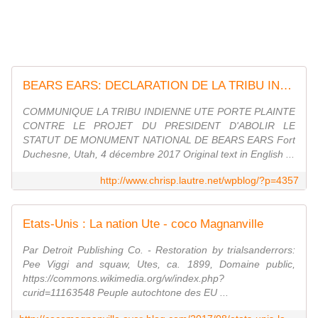
BEARS EARS: DECLARATION DE LA TRIBU INDIENNE UTE CONTRE LA DECISION DE TRUMP DE REDUIRE LA ZONE CLASSEE MONUMENT
COMMUNIQUE LA TRIBU INDIENNE UTE PORTE PLAINTE
CONTRE LE PROJET DU PRESIDENT D'ABOLIR LE
STATUT DE MONUMENT NATIONAL DE BEARS EARS Fort
Duchesne, Utah, 4 décembre 2017 Original text in English ...
http://www.chrisp.lautre.net/wpblog/?p=4357
Etats-Unis : La nation Ute - coco Magnanville
Par Detroit Publishing Co. - Restoration by trialsanderrors:
Pee Viggi and squaw, Utes, ca. 1899, Domaine public,
https://commons.wikimedia.org/w/index.php?
curid=11163548 Peuple autochtone des EU ...