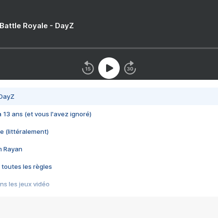
 Battle Royale - DayZ
 DayZ
 a 13 ans (et vous l'avez ignoré)
e (littéralement)
im Rayan
 toutes les règles
s les jeux vidéo
us choquant de Rockstar ? - Le scandale BULLY