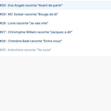
#30 : Eve Angeli raconte "Avant de partir"
#29 : MC Solaar raconte "Bouge de là"
28 : Lorie raconte "Je vais vite"
#27 : Christophe Willem raconte "Jacques a dit"
#26 : Chimène Badi raconte "Entre nous"
#25 : Indochine raconte "3e sexe"
#24 : Zaho raconte "C'est chelou"
#23 : Patrick Bruel raconte "Au café des délices"
#22 : Kyo raconte "Le chemin"
#21 : Nolwenn Leroy raconte "Cassé"
#20 : Patrick Hernandez raconte "Born to be alive"
#19 : Lorie raconte "Près de moi"