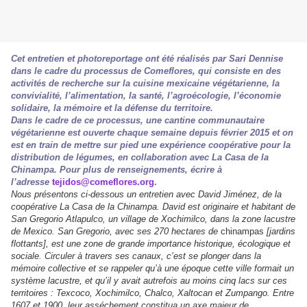
Cet entretien et photoreportage ont été réalisés par Sari Dennise
dans le cadre du processus de Comeflores, qui consiste en des
activités de recherche sur la cuisine mexicaine végétarienne, la
convivialité, l’alimentation, la santé, l’agroécologie, l’économie
solidaire, la mémoire et la défense du territoire.
Dans le cadre de ce processus, une cantine communautaire
végétarienne est ouverte chaque semaine depuis février 2015 et on
est en train de mettre sur pied une expérience coopérative pour la
distribution de légumes, en collaboration avec La Casa de la
Chinampa. Pour plus de renseignements, écrire à
l’adresse
tejidos@comeflores.org
.
Nous présentons ci-dessous un entretien avec David Jiménez, de la
coopérative La Casa de la Chinampa. David est originaire et habitant de
San Gregorio Atlapulco, un village de Xochimilco, dans la zone lacustre
de Mexico. San Gregorio, avec ses 270 hectares de
chinampas
[jardins
flottants], est une zone de grande importance historique, écologique et
sociale. Circuler à travers ses canaux, c’est se plonger dans la
mémoire collective et se rappeler qu’à une époque cette ville formait un
système lacustre, et qu’il y avait autrefois au moins cinq lacs sur ces
territoires : Texcoco, Xochimilco, Chalco, Xaltocan et Zumpango. Entre
1607 et 1900, leur asséchement constitua un axe majeur de