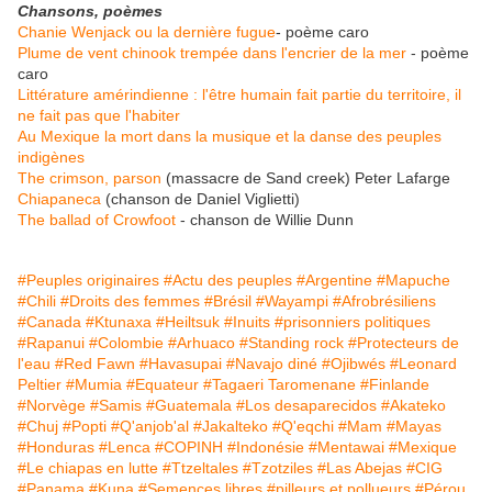
Chansons, poèmes
Chanie Wenjack ou la dernière fugue
- poème caro
Plume de vent chinook trempée dans l'encrier de la mer
- poème
caro
Littérature amérindienne : l'être humain fait partie du territoire, il
ne fait pas que l'habiter
Au Mexique la mort dans la musique et la danse des peuples
indigènes
The crimson, parson
(massacre de Sand creek) Peter Lafarge
Chiapaneca
(chanson de Daniel Viglietti)
The ballad of Crowfoot
- chanson de Willie Dunn
#Peuples originaires
#Actu des peuples
#Argentine
#Mapuche
#Chili
#Droits des femmes
#Brésil
#Wayampi
#Afrobrésiliens
#Canada
#Ktunaxa
#Heiltsuk
#Inuits
#prisonniers politiques
#Rapanui
#Colombie
#Arhuaco
#Standing rock
#Protecteurs de
l'eau
#Red Fawn
#Havasupai
#Navajo diné
#Ojibwés
#Leonard
Peltier
#Mumia
#Equateur
#Tagaeri Taromenane
#Finlande
#Norvège
#Samis
#Guatemala
#Los desaparecidos
#Akateko
#Chuj
#Popti
#Q'anjob'al
#Jakalteko
#Q'eqchi
#Mam
#Mayas
#Honduras
#Lenca
#COPINH
#Indonésie
#Mentawai
#Mexique
#Le chiapas en lutte
#Ttzeltales
#Tzotziles
#Las Abejas
#CIG
#Panama
#Kuna
#Semences libres
#pilleurs et pollueurs
#Pérou