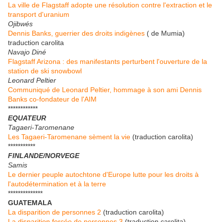
La ville de Flagstaff adopte une résolution contre l'extraction et le
transport d'uranium
Ojibwés
Dennis Banks, guerrier des droits indigènes
( de Mumia)
traduction carolita
Navajo Diné
Flagstaff Arizona : des manifestants perturbent l'ouverture de la
station de ski snowbowl
Leonard Peltier
Communiqué de Leonard Peltier, hommage à son ami Dennis
Banks co-fondateur de l'AIM
************
EQUATEUR
Tagaeri-Taromenane
Les Tagaeri-Taromenane sèment la vie
(traduction carolita)
***********
FINLANDE/NORVEGE
Samis
Le dernier peuple autochtone d'Europe lutte pour les droits à
l'autodétermination et à la terre
**************
GUATEMALA
La disparition de personnes 2
(traduction carolita)
La disparition forcée de personnes 3
(traduction carolita)