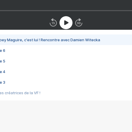
bey Maguire, c'est lui ! Rencontre avec Damien Witecka
e 6
e 5
e 4
e 3
s créatrices de la VF !
e 2
e 1
e Mektoub My Love arrive enfin ! Rencontre avec Shaïn Boumedine et Sal