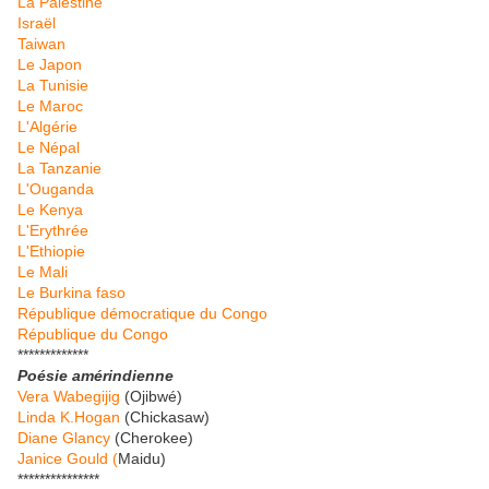
La Palestine
Israël
Taiwan
Le Japon
La Tunisie
Le Maroc
L'Algérie
Le Népal
La Tanzanie
L'Ouganda
Le Kenya
L'Erythrée
L'Ethiopie
Le Mali
Le Burkina faso
République démocratique du Congo
République du Congo
*************
Poésie amérindienne
Vera Wabegijig
(Ojibwé)
Linda K.Hogan
(Chickasaw)
Diane Glancy
(Cherokee)
Janice Gould (
Maidu)
***************