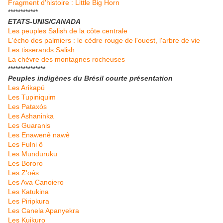
Fragment d'histoire : Little Big Horn
************
ETATS-UNIS/CANADA
Les peuples Salish de la côte centrale
L'écho des palmiers : le cèdre rouge de l'ouest, l'arbre de vie
Les tisserands Salish
La chèvre des montagnes rocheuses
***************
Peuples indigènes du Brésil courte présentation
Les Arikapú
Les Tupiniquim
Les Pataxós
Les Ashaninka
Les Guaranis
Les Enawenê nawê
Les Fulni ô
Les Munduruku
Les Bororo
Les Z'oés
Les Ava Canoiero
Les Katukina
Les Piripkura
Les Canela Apanyekra
Les Kuikuro