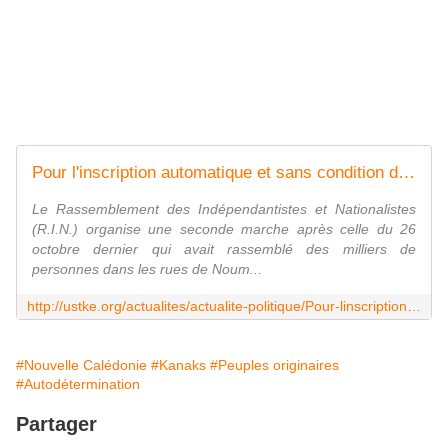
Pour l'inscription automatique et sans condition des kanak sur la liste référendaire de 2018 !
Le Rassemblement des Indépendantistes et Nationalistes
(R.I.N.) organise une seconde marche après celle du 26
octobre dernier qui avait rassemblé des milliers de
personnes dans les rues de Noum...
http://ustke.org/actualites/actualite-politique/Pour-linscription-automatique-et-sans-condition-des-kanak-sur-la-liste-referendaire-de-2018-!-at_852.html
#Nouvelle Calédonie
#Kanaks
#Peuples originaires
#Autodétermination
Partager