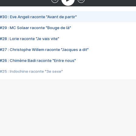
#30 : Eve Angeli raconte "Avant de partir"
#29 : MC Solaar raconte "Bouge de là"
28 : Lorie raconte "Je vais vite"
#27 : Christophe Willem raconte "Jacques a dit"
#26 : Chimène Badi raconte "Entre nous"
#25 : Indochine raconte "3e sexe"
#24 : Zaho raconte "C'est chelou"
#23 : Patrick Bruel raconte "Au café des délices"
#22 : Kyo raconte "Le chemin"
#21 : Nolwenn Leroy raconte "Cassé"
#20 : Patrick Hernandez raconte "Born to be alive"