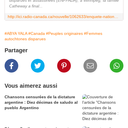
disparues et assassinées (ENFFADA), à Winnipeg, la famille
Catheway a final...
http://ici.radio-canada.ca/nouvelle/1062633/enquete-nationale-femmes-autochtones-canada-connaitre-peine-mere-jennifer-catcheway
#ABYA YALA
#Canada
#Peuples originaires
#Femmes
autochtones disparues
Partager
Vous aimerez aussi
Chansons censurées de la dictature
argentine : Diez décimas de saludo al
pueblo Argentino