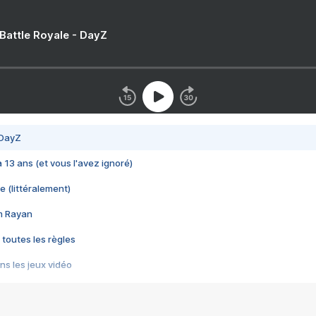
 Battle Royale - DayZ
 DayZ
 a 13 ans (et vous l'avez ignoré)
e (littéralement)
im Rayan
 toutes les règles
s les jeux vidéo
us choquant de Rockstar ? - Le scandale BULLY
e plus moche de Steam