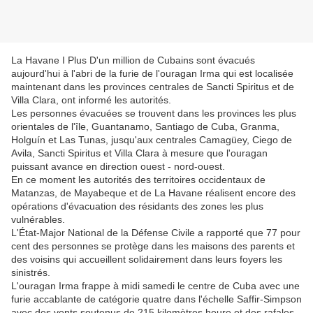
La Havane I Plus D'un million de Cubains sont évacués
aujourd'hui à l'abri de la furie de l'ouragan Irma qui est localisée
maintenant dans les provinces centrales de Sancti Spiritus et de
Villa Clara, ont informé les autorités.
Les personnes évacuées se trouvent dans les provinces les plus
orientales de l'île, Guantanamo, Santiago de Cuba, Granma,
Holguín et Las Tunas, jusqu'aux centrales Camagüey, Ciego de
Avila, Sancti Spiritus et Villa Clara à mesure que l'ouragan
puissant avance en direction ouest - nord-ouest.
En ce moment les autorités des territoires occidentaux de
Matanzas, de Mayabeque et de La Havane réalisent encore des
opérations d'évacuation des résidants des zones les plus
vulnérables.
L'État-Major National de la Défense Civile a rapporté que 77 pour
cent des personnes se protège dans les maisons des parents et
des voisins qui accueillent solidairement dans leurs foyers les
sinistrés.
L'ouragan Irma frappe à midi samedi le centre de Cuba avec une
furie accablante de catégorie quatre dans l'échelle Saffir-Simpson
avec des vents soutenus de 215 kilomètres heure et des rafales