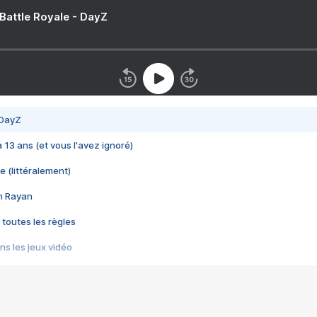
 Battle Royale - DayZ
 DayZ
 a 13 ans (et vous l'avez ignoré)
e (littéralement)
im Rayan
 toutes les règles
s les jeux vidéo
us choquant de Rockstar ? - Le scandale BULLY
e plus moche de Steam