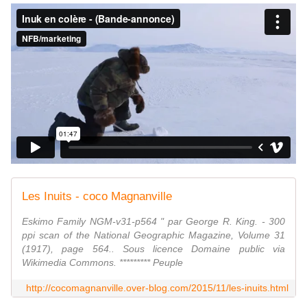
Les Inuits - coco Magnanville
Eskimo Family NGM-v31-p564 " par George R. King. - 300
ppi scan of the National Geographic Magazine, Volume 31
(1917), page 564.. Sous licence Domaine public via
Wikimedia Commons. ********* Peuple
http://cocomagnanville.over-blog.com/2015/11/les-inuits.html