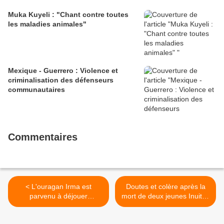
Muka Kuyeli : "Chant contre toutes
les maladies animales"
Mexique - Guerrero : Violence et
criminalisation des défenseurs
communautaires
Commentaires
< L'ouragan Irma est
Doutes et colère après la
parvenu à déjouer
mort de deux jeunes Inuites
l’exemplaire Défense Civile
à Montréal >
cubaine contre les