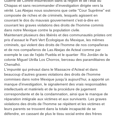
Guerre de Contre-insurrection dans la région et de l'état du
Chiapas et sans recommander d'investigation dirigée vers la
vérité. Las Abejas nous soutenons que cette "Cour Suprême" est
composée de riches et de criminels, lesquels agissent en
couvrant le dos du mauvais gouvernement c'est-à-dire en
couvrant les graves violations des droits de l'homme commis
dans notre Mexique contre la population civile.
Maintenant plusieurs des libérés et des communautés priistes ont
pris d'assaut le Parti Vert Écologique du Mexique, les mêmes
criminels, qui violent des droits de l'homme de nos compañeras
et de nos compañeros de Las Abejas de Acteal comme par
exemple le cas de l'ejido Puebla et le quartier Río Jordán de la
colonie Miguel Utrilla Los Chorros, berceau des paramilitaires de
Chenalhó.
L'impunité qui prévaut dans le Massacre d'Acteal et dans
beaucoup d'autres graves violations des droits de l'homme
commises dans notre Mexique jusqu'à aujourd'hui, a apporté un
manque d'investigation, le signalement des vrais responsables
intellectuels et matériels et de la procédure de jugement
correspondante et de la condamnation, ainsi que le manque de
réparation intégrale aux victimes et aux survivants. Les graves
violations des droits de l'homme se répètent et les victimes et
leurs parents se trouvent dans la totale incapacité de se
défendre, en cassant de plus le tissu social entre des frères