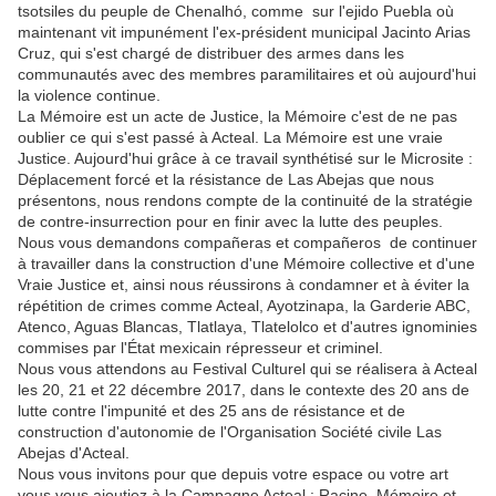
tsotsiles du peuple de Chenalhó, comme sur l'ejido Puebla où
maintenant vit impunément l'ex-président municipal Jacinto Arias
Cruz, qui s'est chargé de distribuer des armes dans les
communautés avec des membres paramilitaires et où aujourd'hui
la violence continue.
La Mémoire est un acte de Justice, la Mémoire c'est de ne pas
oublier ce qui s'est passé à Acteal. La Mémoire est une vraie
Justice. Aujourd'hui grâce à ce travail synthétisé sur le Microsite :
Déplacement forcé et la résistance de Las Abejas que nous
présentons, nous rendons compte de la continuité de la stratégie
de contre-insurrection pour en finir avec la lutte des peuples.
Nous vous demandons compañeras et compañeros de continuer
à travailler dans la construction d'une Mémoire collective et d'une
Vraie Justice et, ainsi nous réussirons à condamner et à éviter la
répétition de crimes comme Acteal, Ayotzinapa, la Garderie ABC,
Atenco, Aguas Blancas, Tlatlaya, Tlatelolco et d'autres ignominies
commises par l'État mexicain répresseur et criminel.
Nous vous attendons au Festival Culturel qui se réalisera à Acteal
les 20, 21 et 22 décembre 2017, dans le contexte des 20 ans de
lutte contre l'impunité et des 25 ans de résistance et de
construction d'autonomie de l'Organisation Société civile Las
Abejas d'Acteal.
Nous vous invitons pour que depuis votre espace ou votre art
vous vous ajoutiez à la Campagne Acteal : Racine, Mémoire et