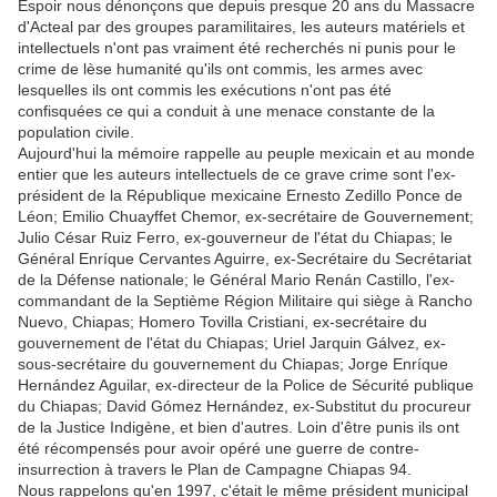
Espoir nous dénonçons que depuis presque 20 ans du Massacre
d'Acteal par des groupes paramilitaires, les auteurs matériels et
intellectuels n'ont pas vraiment été recherchés ni punis pour le
crime de lèse humanité qu'ils ont commis, les armes avec
lesquelles ils ont commis les exécutions n'ont pas été
confisquées ce qui a conduit à une menace constante de la
population civile.
Aujourd'hui la mémoire rappelle au peuple mexicain et au monde
entier que les auteurs intellectuels de ce grave crime sont l'ex-
président de la République mexicaine Ernesto Zedillo Ponce de
Léon; Emilio Chuayffet Chemor, ex-secrétaire de Gouvernement;
Julio César Ruiz Ferro, ex-gouverneur de l'état du Chiapas; le
Général Enríque Cervantes Aguirre, ex-Secrétaire du Secrétariat
de la Défense nationale; le Général Mario Renán Castillo, l'ex-
commandant de la Septième Région Militaire qui siège à Rancho
Nuevo, Chiapas; Homero Tovilla Cristiani, ex-secrétaire du
gouvernement de l'état du Chiapas; Uriel Jarquin Gálvez, ex-
sous-secrétaire du gouvernement du Chiapas; Jorge Enríque
Hernández Aguilar, ex-directeur de la Police de Sécurité publique
du Chiapas; David Gómez Hernández, ex-Substitut du procureur
de la Justice Indigène, et bien d'autres. Loin d'être punis ils ont
été récompensés pour avoir opéré une guerre de contre-
insurrection à travers le Plan de Campagne Chiapas 94.
Nous rappelons qu'en 1997, c'était le même président municipal