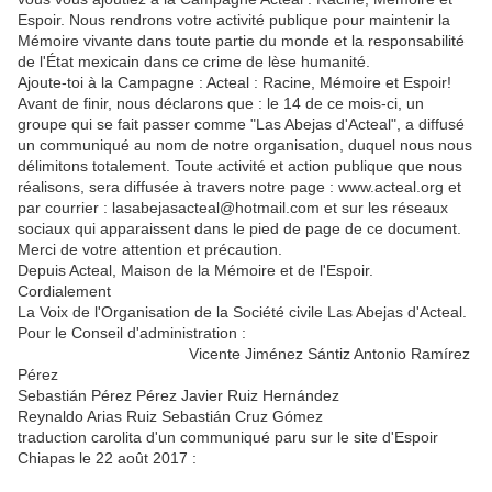
Espoir. Nous rendrons votre activité publique pour maintenir la
Mémoire vivante dans toute partie du monde et la responsabilité
de l'État mexicain dans ce crime de lèse humanité.
Ajoute-toi à la Campagne : Acteal : Racine, Mémoire et Espoir!
Avant de finir, nous déclarons que : le 14 de ce mois-ci, un
groupe qui se fait passer comme "Las Abejas d'Acteal", a diffusé
un communiqué au nom de notre organisation, duquel nous nous
délimitons totalement. Toute activité et action publique que nous
réalisons, sera diffusée à travers notre page : www.acteal.org et
par courrier : lasabejasacteal@hotmail.com et sur les réseaux
sociaux qui apparaissent dans le pied de page de ce document.
Merci de votre attention et précaution.
Depuis Acteal, Maison de la Mémoire et de l'Espoir.
Cordialement
La Voix de l'Organisation de la Société civile Las Abejas d'Acteal.
Pour le Conseil d'administration :
Vicente Jiménez Sántiz Antonio Ramírez
Pérez
Sebastián Pérez Pérez Javier Ruiz Hernández
Reynaldo Arias Ruiz Sebastián Cruz Gómez
traduction carolita d'un communiqué paru sur le site d'Espoir
Chiapas le 22 août 2017 :