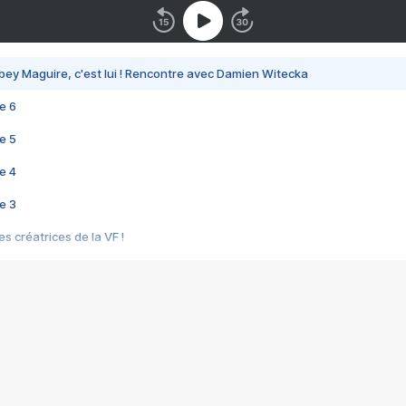
bey Maguire, c'est lui ! Rencontre avec Damien Witecka
e 6
e 5
e 4
e 3
s créatrices de la VF !
e 2
e 1
e Mektoub My Love arrive enfin ! Rencontre avec Shaïn Boumedine et Sal
i : après Toni en famille
elle réalise le bouleversant Dites lui que je l'aime