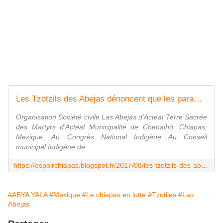
Les Tzotzils des Abejas dénoncent que les paramilitaires libérés depuis 8 ans sont responsables d'actions contre eux
Organisation Société civile Las Abejas d'Acteal Terre Sacrée
des Martyrs d'Acteal Municipalité de Chenalhó, Chiapas,
Mexique. Au Congrès National Indigène Au Conseil
municipal Indigène de ...
https://espoirchiapas.blogspot.fr/2017/08/les-tzotzils-des-abejas-denoncent-que.html
#ABYA YALA
#Mexique
#Le chiapas en lutte
#Tzotiles
#Las
Abejas