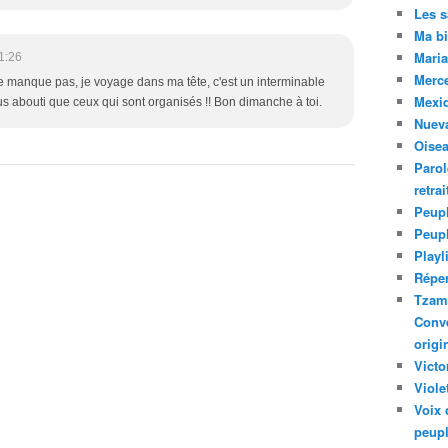
Les 
Ma bi
Maria
1:26
Merc
e manque pas, je voyage dans ma tête, c'est un interminable
Mexiq
s abouti que ceux qui sont organisés !! Bon dimanche à toi.
Nuev
Oise
Parol
retra
Peupl
Peup
Playl
Réper
Tzam.
Conve
origi
Victo
Viole
Voix 
peupl