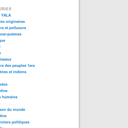
ORIES
 YALA
es originaires
urs et pollueurs
anar-poèmes
que
l
u
iseaux
rs des peuples 1ers
ènes et indiens
mbie
tine
s humains
é
son du monde
tine
nniers politiques