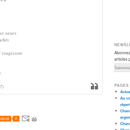
mes sœurs
uchés
NEWSL
i rougissent
Abonnez
articles 
Email
r.
PAGES
7)
Actua
Au co
réper
Chans
argen
epost
0
Chans
Chan