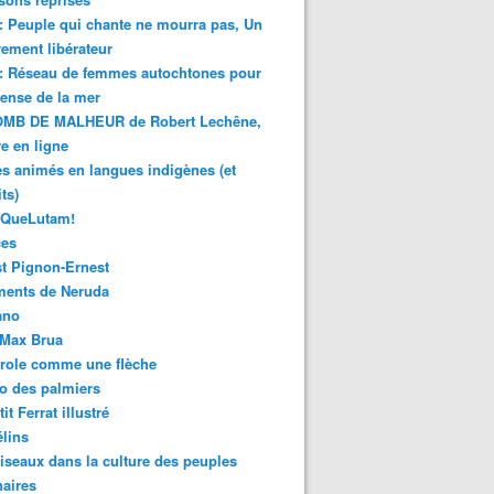
 : Peuple qui chante ne mourra pas, Un
ment libérateur
 : Réseau de femmes autochtones pour
fense de la mer
MB DE MALHEUR de Robert Lechêne,
re en ligne
s animés en langues indigènes (et
ts)
sQueLutam!
ces
t Pignon-Ernest
ments de Neruda
ano
-Max Brua
role comme une flèche
o des palmiers
it Ferrat illustré
élins
iseaux dans la culture des peuples
naires