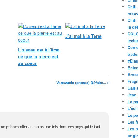
Chili
mouve
Chili
la dé
COLO
J’ai mal à la Terre
lectu
Conte
L’oiseau est à l’âme
tradui
ce que la pierre est
#Ela
au coeur
Enla
Ernes
Frag
Venezuela (photos) Défaite... »
Galli
Jean
La pa
L'éch
Le pet
Les f
e puisses aller au moins une fois dans ces pays qui te font
Les o
origi