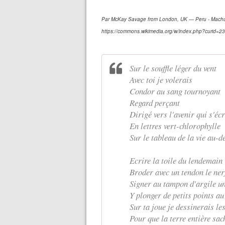
Par McKay Savage from London, UK — Peru - Machu 
https://commons.wikimedia.org/w/index.php?curid=
Sur le souffle léger du vent
Avec toi je volerais
Condor au sang tournoyant
Regard perçant
Dirigé vers l'avenir qui s'écr
En lettres vert-chlorophylle
Sur le tableau de la vie au-d
Ecrire la toile du lendemain
Broder avec un tendon le ner
Signer au tampon d'argile u
Y plonger de petits points a
Sur ta joue je dessinerais le
Pour que la terre entière sac