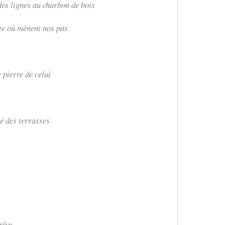
des lignes au charbon de bois
te où mènent nos pas
pierre de celui
lé des terrasses
rêve