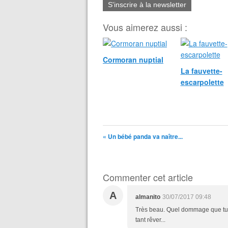
S'inscrire à la newsletter
Vous aimerez aussi :
Cormoran nuptial
La fauvette-
escarpolette
« Un bébé panda va naître...
Commenter cet article
A
almanito
30/07/2017 09:48
Très beau. Quel dommage que tu n
tant rêver...