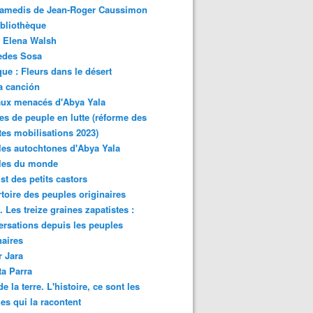
samedis de Jean-Roger Caussimon
bliothèque
 Elena Walsh
edes Sosa
ue : Fleurs dans le désert
a canción
aux menacés d'Abya Yala
es de peuple en lutte (réforme des
ites mobilisations 2023)
es autochtones d'Abya Yala
les du monde
ist des petits castors
toire des peuples originaires
 Les treize graines zapatistes :
rsations depuis les peuples
naires
r Jara
ta Parra
de la terre. L'histoire, ce sont les
es qui la racontent