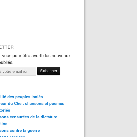
ETTER
-vous pour être averti des nouveaux
publiés.
lité des peuples isolés
eur du Che : chansons et poèmes
toriés
ons censurées de la dictature
tine
ons contre la guerre
sons reprises