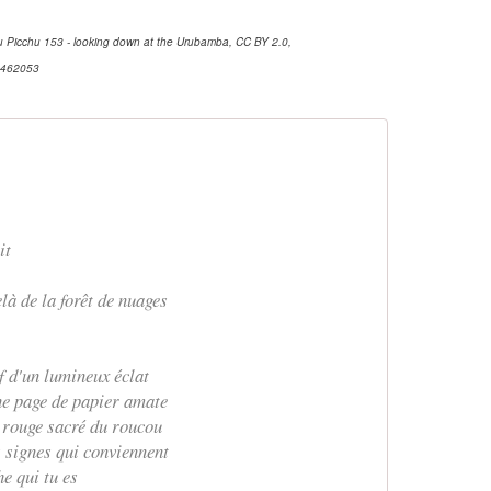
Picchu 153 - looking down at the Urubamba, CC BY 2.0,
23462053
it
elà de la forêt de nuages
f d'un lumineux éclat
ne page de papier amate
u rouge sacré du roucou
s signes qui conviennent
he qui tu es