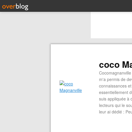
coco Ma
Cocomagnanville 
m'a permis de dev
connaissances et 
essentiellement d
suis appliquée à 
lecteurs qui le s
leur ai dédié : P