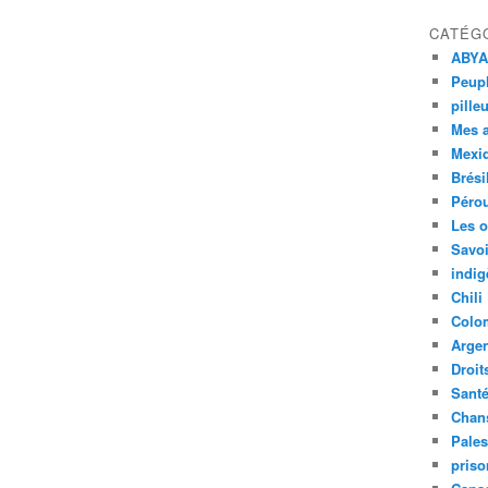
CATÉG
ABYA
Peupl
pille
Mes 
Mexi
Brési
Péro
Les o
Savoi
indig
Chili
Colo
Argen
Droit
Sant
Chan
Pales
priso