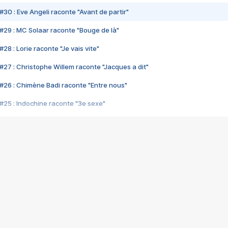
#30 : Eve Angeli raconte "Avant de partir"
#29 : MC Solaar raconte "Bouge de là"
28 : Lorie raconte "Je vais vite"
#27 : Christophe Willem raconte "Jacques a dit"
#26 : Chimène Badi raconte "Entre nous"
#25 : Indochine raconte "3e sexe"
#24 : Zaho raconte "C'est chelou"
#23 : Patrick Bruel raconte "Au café des délices"
#22 : Kyo raconte "Le chemin"
#21 : Nolwenn Leroy raconte "Cassé"
#20 : Patrick Hernandez raconte "Born to be alive"
#19 : Lorie raconte "Près de moi"