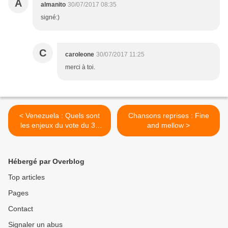
A
almanito
30/07/2017 08:35
signé:)
C
caroleone
30/07/2017 11:25
merci à toi.
< Venezuela : Quels sont
Chansons reprises : Fine
les enjeux du vote du 30
and mellow >
juillet pour l'assemblée
constituante ?
Hébergé par Overblog
Top articles
Pages
Contact
Signaler un abus