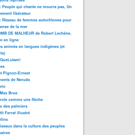
 : Peuple qui chante ne mourra pas, Un
ment libérateur
 : Réseau de femmes autochtones pour
fense de la mer
MB DE MALHEUR de Robert Lechêne,
re en ligne
s animés en langues indigènes (et
ts)
sQueLutam!
ces
t Pignon-Ernest
ments de Neruda
ano
-Max Brua
role comme une flèche
o des palmiers
it Ferrat illustré
élins
iseaux dans la culture des peuples
naires