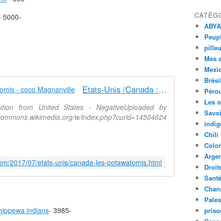
CATÉG
- 5000-
ABYA
Peupl
pille
Mes 
Mexi
Brési
Etats-Unis /Canada : Les Potawatomis - coco Magnanville
Péro
Les o
tution from United States - NegativeUploaded by
Savoi
//commons.wikimedia.org/w/index.php?curid=14504624
indig
Chili
Colo
Argen
com/2017/07/etats-unis/canada-les-potawatomis.html
Droit
Sant
Chan
Pales
hippewa indians
- 3985-
priso