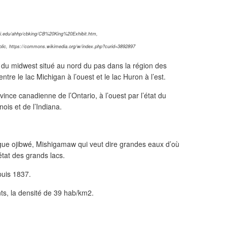
si.edu/ahhp/cbking/CB%20King%20Exhibit.htm,
lic, https://commons.wikimedia.org/w/index.php?curid=3892897
 du midwest situé au nord du pas dans la région des
tre le lac Michigan à l’ouest et le lac Huron à l’est.
ovince canadienne de l’Ontario, à l’ouest par l’état du
nois et de l’Indiana.
gue ojibwé, Mishigamaw qui veut dire grandes eaux d’où
état des grands lacs.
puis 1837.
ts, la densité de 39 hab/km2.