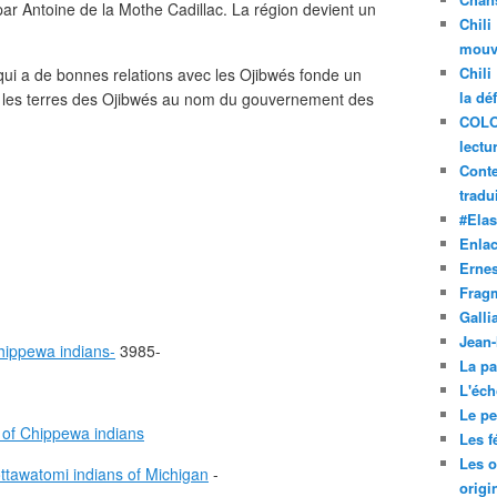
par Antoine de la Mothe Cadillac. La région devient un
Chili
.
mouve
Chili
ui a de bonnes relations avec les Ojibwés fonde un
la dé
ie les terres des Ojibwés au nom du gouvernement des
COLO
lectu
Conte
tradui
#Ela
Enla
Ernes
Frag
Galli
Jean
hippewa indians-
3985-
La pa
L'éch
Le pet
r of Chippewa indians
Les f
Les o
ttawatomi indians of Michigan
-
origi