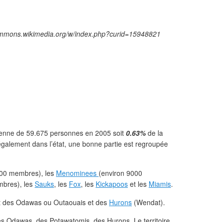
ommons.wikimedia.org/w/index.php?curid=15948821
ienne de 59.675 personnes en 2005 soit
0.63%
de la
 inégalement dans l’état, une bonne partie est regroupée
000 membres), les
Menominees
(environ 9000
bres), les
Sauks
, les
Fox
, les
Kickapoos
et les
Miamis
.
ait des Odawas ou Outaouais et des
Hurons
(Wendat).
des Odawas, des Potawatomis, des Hurons. Le territoire