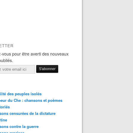
ETTER
-vous pour être averti des nouveaux
publiés.
lité des peuples isolés
eur du Che : chansons et poèmes
toriés
ons censurées de la dictature
tine
ons contre la guerre
sons reprises