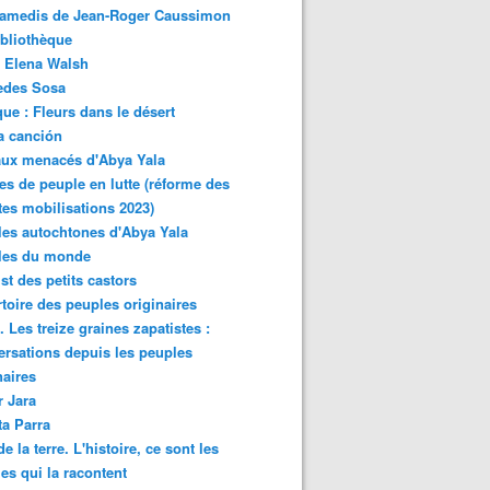
samedis de Jean-Roger Caussimon
bliothèque
 Elena Walsh
edes Sosa
ue : Fleurs dans le désert
a canción
aux menacés d'Abya Yala
es de peuple en lutte (réforme des
ites mobilisations 2023)
es autochtones d'Abya Yala
les du monde
ist des petits castors
toire des peuples originaires
 Les treize graines zapatistes :
rsations depuis les peuples
naires
r Jara
ta Parra
de la terre. L'histoire, ce sont les
es qui la racontent