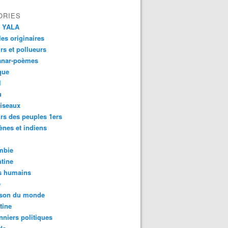
ORIES
 YALA
es originaires
urs et pollueurs
anar-poèmes
que
l
u
iseaux
rs des peuples 1ers
ènes et indiens
mbie
tine
s humains
é
son du monde
tine
nniers politiques