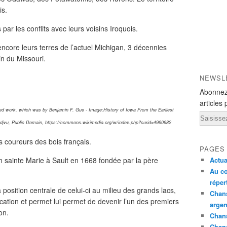
is.
ar les conflits avec leurs voisins Iroquois.
core leurs terres de l’actuel Michigan, 3 décennies
in du Missouri.
NEWSL
Abonnez
articles 
ed work, which was by Benjamin F. Gue - Image:History of Iowa From the Earliest
Email
.djvu, Public Domain, https://commons.wikimedia.org/w/index.php?curid=4960682
es coureurs des bois français.
PAGES
n sainte Marie à Sault en 1668 fondée par la père
Actua
Au co
réper
a position centrale de celui-ci au milieu des grands lacs,
Chans
cation et permet lui permet de devenir l’un des premiers
argen
on.
Chans
Chan