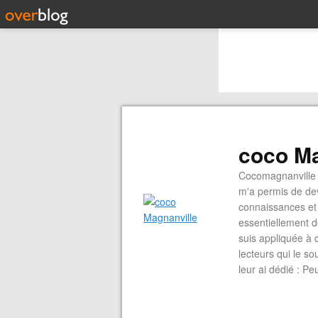
coco Ma
Cocomagnanville 
m'a permis de dev
connaissances et 
essentiellement d
suis appliquée à 
lecteurs qui le s
leur ai dédié : P