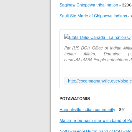
Saginaw Chippewa tribal nation
- 3296
Sault Ste Marie of Chippewa indians
- 
Par (US DOI) Office of Indian Affa
Indian Affairs, Domaine publi
curid=8316886 Peuple autochtone du
http://cocomagnanville.over-blog.
POTAWATOMIS
Hannahville indian community
- 891-
Match- e-be-nash-she-wish band of Po
Nottawaseppi Huron band of Potawato