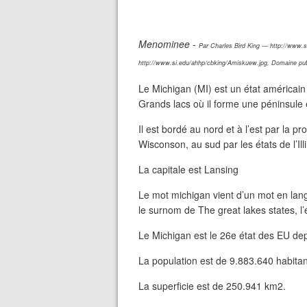
Menominee -
Par Charles Bird King — http://www.
http://www.si.edu/ahhp/cbking/Amiskuew.jpg, Domaine pub
Le Michigan (MI) est un état américain
Grands lacs où il forme une péninsule en
Il est bordé au nord et à l’est par la pr
Wisconson, au sud par les états de l’Illi
La capitale est Lansing
Le mot michigan vient d’un mot en lan
le surnom de The great lakes states, l’
Le Michigan est le 26e état des EU de
La population est de 9.883.640 habitan
La superficie est de 250.941 km2.