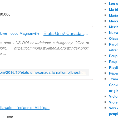
Les 
-
Ma bi
40.000
Maria
Merc
Mexiq
Etats-Unis/ Canada : La nation Ojibwé - coco Magnanville
Nuev
Oise
irs staff - US DOI now-defunct sub-agency: Office of
Parol
c, https://commons.wikimedia.org/w/index.php?
retra
 ...
Peupl
Peup
Playl
com/2016/10/etats-unis/canada-la-nation-ojibwe.html
Réper
Tzam.
Conve
origi
Victo
Viole
ttawatomi indians of Michigan
-
Voix 
peupl
mi
- 800-