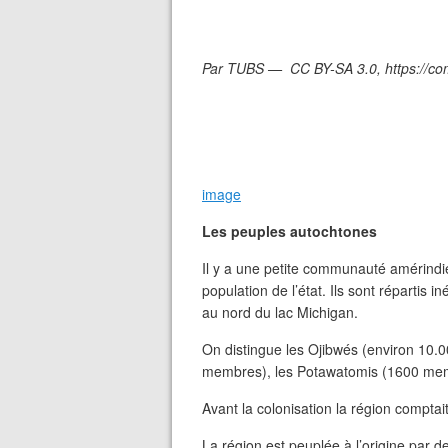
Par TUBS — CC BY-SA 3.0, https://c
image
Les peuples autochtones
Il y a une petite communauté amérind
population de l’état. Ils sont répartis
au nord du lac Michigan.
On distingue les Ojibwés (environ 10.
membres), les Potawatomis (1600 mem
Avant la colonisation la région compt
La région est peuplée à l’origine par 