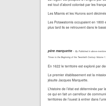
est tout d’abord colonisé par les frança
Les Miamis et les Hurons sont décimés p
Les Potawatomis occupaient en 1800 en
plus tard ils se retrouvent dans le bass
père marquette
-
By Published in above-mention
Times to the Beginning of the Twentieth Century Volume 1
En 1622 le territoire est exploré par d
Le premier établissement est la missio
jésuite Jacques Marquette.
L’histoire de l’état est déterminée par l
ce qui en fait un carrefour de communi
territoires de l’ouest à entrer dans l’uni