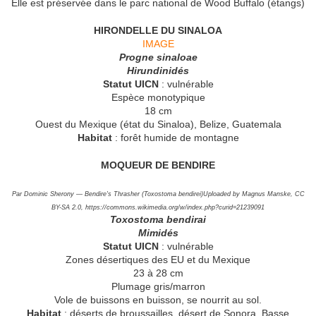
Elle est préservée dans le parc national de Wood Buffalo (étangs)
HIRONDELLE DU SINALOA
IMAGE
Progne sinaloae
Hirundinidés
Statut UICN
: vulnérable
Espèce monotypique
18 cm
Ouest du Mexique (état du Sinaloa), Belize, Guatemala
Habitat
: forêt humide de montagne
MOQUEUR DE BENDIRE
Par Dominic Sherony — Bendire's Thrasher (Toxostoma bendirei)Uploaded by Magnus Manske, CC
BY-SA 2.0, https://commons.wikimedia.org/w/index.php?curid=21239091
Toxostoma bendirai
Mimidés
Statut UICN
: vulnérable
Zones désertiques des EU et du Mexique
23 à 28 cm
Plumage gris/marron
Vole de buissons en buisson, se nourrit au sol.
Habitat
: déserts de broussailles, désert de Sonora, Basse