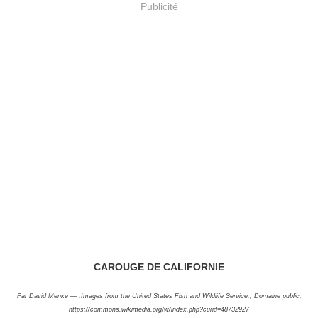
Publicité
CAROUGE DE CALIFORNIE
Par David Menke — :Images from the United States Fish and Wildlife Service., Domaine public,
https://commons.wikimedia.org/w/index.php?curid=48732927