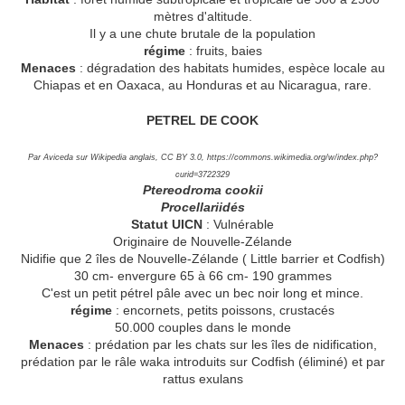
mètres d'altitude.
Il y a une chute brutale de la population
régime
: fruits, baies
Menaces
: dégradation des habitats humides, espèce locale au
Chiapas et en Oaxaca, au Honduras et au Nicaragua, rare.
PETREL DE COOK
Par Aviceda sur Wikipedia anglais, CC BY 3.0, https://commons.wikimedia.org/w/index.php?
curid=3722329
Ptereodroma cookii
Procellariidés
Statut UICN
: Vulnérable
Originaire de Nouvelle-Zélande
Nidifie que 2 îles de Nouvelle-Zélande ( Little barrier et Codfish)
30 cm- envergure 65 à 66 cm- 190 grammes
C'est un petit pétrel pâle avec un bec noir long et mince.
régime
: encornets, petits poissons, crustacés
50.000 couples dans le monde
Menaces
: prédation par les chats sur les îles de nidification,
prédation par le râle waka introduits sur Codfish (éliminé) et par
rattus exulans