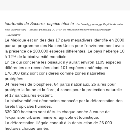
tourterelle de Socorro, espèce éteinte -
Par Zenaida_graysoni.jpg: Magalhãesderivative
work: Berichard (talk) — Zenaida_graysoni.jpg, CC BY-SA 3.0, https://commons.wikimedia.org/w/index.php?
curid=10854562
Le Mexique est un des des 17 pays mégadivers identifié en 2000
par un programme des Nations Unies pour l'environnement avec
la présence de 200.000 espèces différentes. Le pays héberge 10
à 12% de la biodiversité mondiale.
En ce qui concerne les oiseaux il y aurait environ 1109 espèces
différentes de recensées dont 101 espèces endémiques.
170.000 km2 sont considérés comme zones naturelles
protégées.
34 réserves de biosphère, 64 parcs nationaux, 26 aires pour
protéger la faune et la flore, 4 zones pour la protection naturelle
et 17 sanctuaires existent.
La biodiversité est néanmoins menacée par la déforestation des
forêts tropicales humides.
330.000 hectares sont détruits chaque année à cause de
l'expansion urbaine, minière, agricole et touristique.
La déforestation illégale conduit à la destruction de 26.000
hectares chaque année.