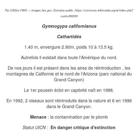
Par USGov-FWS — images.fws.gov, Domaine public, https://commons.wikimedia.org/w/index.php?
curid=290550
Gymnogyps californianus
Cathartidés
1.40 m, envergure 2.90m, poids 10 à 13.5 kg.
Autrefois il existait dans toute l'Amérique du nord.
De nos jours il est présent dans les aires de réintroduction , les
montagnes de Californie et le nord de l'Arizona (parc national du
Grand Canyon)
Le 1er poussin éclot en captivité naît en 1988.
En 1992, 2 oiseaux sont réintroduits dans la nature et 6 en 1996
dans le Grand Canyon.
Menace
: la contamination par le plomb
Statut UICN
:
En danger critique d'extinction