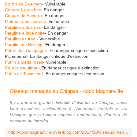
Colibri du Guerrero
- Vulnérable
Conure à gros bec
- En danger
Conure de Socorro
- En danger
Motmot à bec caréné
- vulnérable
Paruline à dos noir-
En danger-
Paruline à face noire
- En danger
Paruline azurée
- Vulnérable
Paruline de Belding
- En danger
Pétrel des Galapagos
- En danger critique d'extinction
Pic impérial- En danger critique d'extinction
Puffin à pieds roses
- Vulnérable
Courlis esquimau-
En danger critique d'extinction
Puffin de Townsend-
En danger critique d'extension
Oiseaux menacés au Chiapas - coco Magnanville
Il y a une très grande diversité d'oiseaux au Chiapas, aussi
bien d'espèces acclimatées à l'Amérique centrale et au
Mexique que certaines espèces endémiques, d'autres de
passage ou introdui...
http://cocomagnanville.over-blog.com/2014/10/oiseaux-menaces-au-chiapas.html