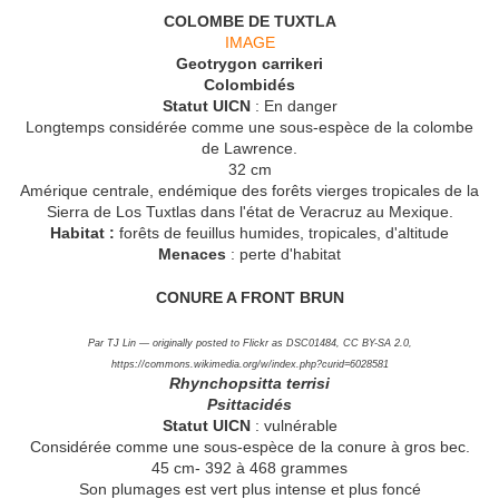
COLOMBE DE TUXTLA
IMAGE
Geotrygon carrikeri
Colombidés
Statut UICN
: En danger
Longtemps considérée comme une sous-espèce de la colombe
de Lawrence.
32 cm
Amérique centrale, endémique des forêts vierges tropicales de la
Sierra de Los Tuxtlas dans l'état de Veracruz au Mexique.
Habitat :
forêts de feuillus humides, tropicales, d'altitude
Menaces
: perte d'habitat
CONURE A FRONT BRUN
Par TJ Lin — originally posted to Flickr as DSC01484, CC BY-SA 2.0,
https://commons.wikimedia.org/w/index.php?curid=6028581
Rhynchopsitta terrisi
Psittacidés
Statut UICN
: vulnérable
Considérée comme une sous-espèce de la conure à gros bec.
45 cm- 392 à 468 grammes
Son plumages est vert plus intense et plus foncé