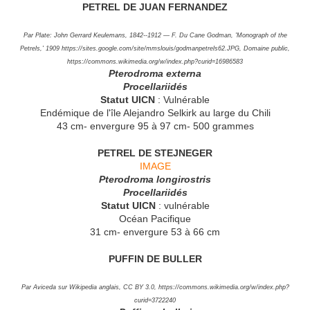
PETREL DE JUAN FERNANDEZ
Par Plate: John Gerrard Keulemans, 1842--1912 — F. Du Cane Godman, 'Monograph of the
Petrels,' 1909 https://sites.google.com/site/mmslouis/godmanpetrels62.JPG, Domaine public,
https://commons.wikimedia.org/w/index.php?curid=16986583
Pterodroma externa
Procellariidés
Statut UICN
: Vulnérable
Endémique de l'île Alejandro Selkirk au large du Chili
43 cm- envergure 95 à 97 cm- 500 grammes
PETREL DE STEJNEGER
IMAGE
Pterodroma longirostris
Procellariidés
Statut UICN
: vulnérable
Océan Pacifique
31 cm- envergure 53 à 66 cm
PUFFIN DE BULLER
Par Aviceda sur Wikipedia anglais, CC BY 3.0, https://commons.wikimedia.org/w/index.php?
curid=3722240