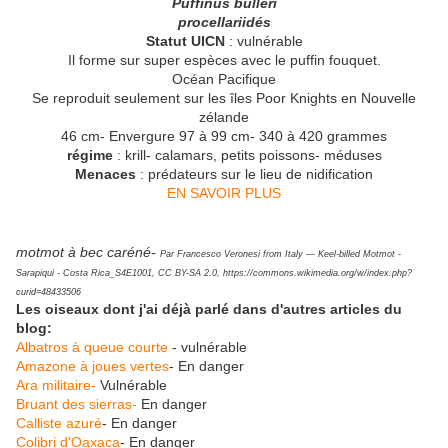
Puffinus bulleri
procellariidés
Statut UICN
: vulnérable
Il forme sur super espèces avec le puffin fouquet.
Océan Pacifique
Se reproduit seulement sur les îles Poor Knights en Nouvelle
zélande
46 cm- Envergure 97 à 99 cm- 340 à 420 grammes
régime
: krill- calamars, petits poissons- méduses
Menaces
: prédateurs sur le lieu de nidification
EN SAVOIR PLUS
motmot à bec caréné-
Par Francesco Veronesi from Italy — Keel-billed Motmot -
Sarapiqui - Costa Rica_S4E1001, CC BY-SA 2.0, https://commons.wikimedia.org/w/index.php?
curid=48433506
Les oiseaux dont j'ai déjà parlé dans d'autres articles du
blog:
Albatros à queue courte
- vulnérable
Amazone à joues vertes
- En danger
Ara militaire-
Vulnérable
Bruant des sierras-
En danger
Calliste azuré
- En danger
Colibri d'Oaxaca
- En danger