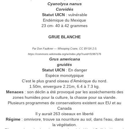
Cyanolyca nanus
Corvidés
Statut UICN
: vulnérable
Endémique du Mexique
23 cm- 40 à 42 grammes
GRUE BLANCHE
Par Don Faulkner — Whooping Crane, CC BY-SA 2.0,
https://commons.wikimedia.org/w/index.php?curid=51967176
Grus americana
gruidés
Statut UICN
: En danger
Espèce monotypique
C'est le plus grand oiseau d'Amérique du nord.
1.50m, envergure 2.21m, 6.4 à 7.3 kg.
Menaces
: son déclin a été provoqué par les assèchements des
zones humides pour la culture, la chasse pour sa viande.
Plusieurs programmes de conservations existent aux EU et au
Canada
Il y aurait 263 oiseaux en liberté
Régime
: omnivore, trouve sa nourriture au sol, dans l'eau, dans
la végétation.