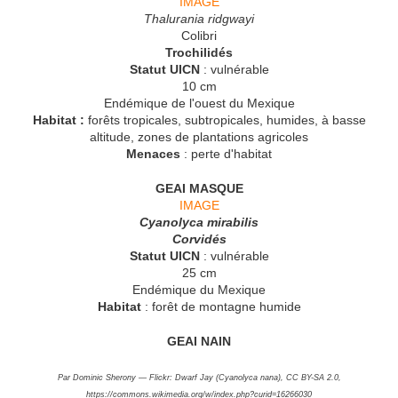
IMAGE
Thalurania ridgwayi
Colibri
Trochilidés
Statut UICN
: vulnérable
10 cm
Endémique de l'ouest du Mexique
Habitat :
forêts tropicales, subtropicales, humides, à basse
altitude, zones de plantations agricoles
Menaces
: perte d'habitat
GEAI MASQUE
IMAGE
Cyanolyca mirabilis
Corvidés
Statut UICN
: vulnérable
25 cm
Endémique du Mexique
Habitat
: forêt de montagne humide
GEAI NAIN
Par Dominic Sherony — Flickr: Dwarf Jay (Cyanolyca nana), CC BY-SA 2.0,
https://commons.wikimedia.org/w/index.php?curid=16266030