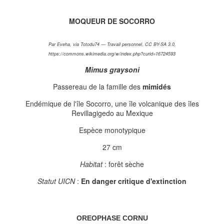
MOQUEUR DE SOCORRO
Par Eveha, via Totodu74 — Travail personnel, CC BY-SA 3.0,
https://commons.wikimedia.org/w/index.php?curid=16724593
Mimus graysoni
Passereau de la famille des
mimidés
Endémique de l'île Socorro, une île volcanique des îles
Revillagigedo au Mexique
Espèce monotypique
27 cm
Habitat
: forêt sèche
Statut UICN
:
En danger critique d'extinction
OREOPHASE CORNU