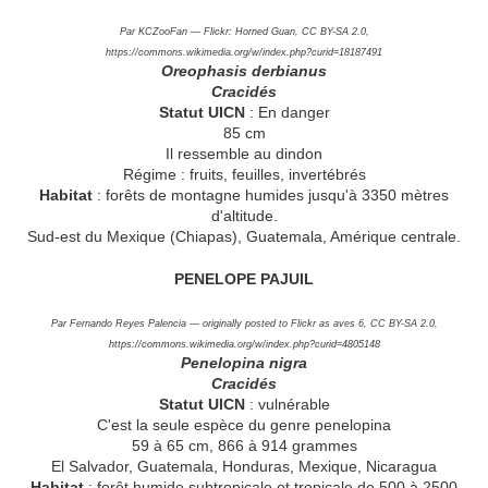
Par KCZooFan — Flickr: Horned Guan, CC BY-SA 2.0,
https://commons.wikimedia.org/w/index.php?curid=18187491
Oreophasis derbianus
Cracidés
Statut UICN
: En danger
85 cm
Il ressemble au dindon
Régime : fruits, feuilles, invertébrés
Habitat
: forêts de montagne humides jusqu'à 3350 mètres
d'altitude.
Sud-est du Mexique (Chiapas), Guatemala, Amérique centrale.
PENELOPE PAJUIL
Par Fernando Reyes Palencia — originally posted to Flickr as aves 6, CC BY-SA 2.0,
https://commons.wikimedia.org/w/index.php?curid=4805148
Penelopina nigra
Cracidés
Statut UICN
: vulnérable
C'est la seule espèce du genre penelopina
59 à 65 cm, 866 à 914 grammes
El Salvador, Guatemala, Honduras, Mexique, Nicaragua
Habitat
: forêt humide subtropicale et tropicale de 500 à 2500