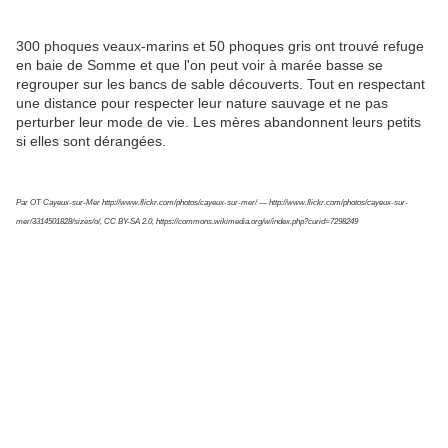
300 phoques veaux-marins et 50 phoques gris ont trouvé refuge
en baie de Somme et que l'on peut voir à marée basse se
regrouper sur les bancs de sable découverts. Tout en respectant
une distance pour respecter leur nature sauvage et ne pas
perturber leur mode de vie. Les mères abandonnent leurs petits
si elles sont dérangées.
Par OT Cayeux-sur-Mer http://www.flickr.com/photos/cayeux-sur-mer/ — http://www.flickr.com/photos/cayeux-sur-
mer/3314501828/sizes/o/, CC BY-SA 2.0, https://commons.wikimedia.org/w/index.php?curid=7298249