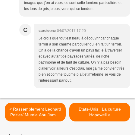
images que j'en ai vues, ce sont cette lumière particulière et
les tons de gris, bleus, verts qui se fondent.
C
caroleone
04/07/2017 17:20
Je crois que tout est beau à découvrir car chaque
terroir a son charme particulier qui en fait un terroir.
On a de la chance d'avoir un pays facile à traverser
et avec autant de paysages variés, de riche
patrimoine et de tant de culture. On n' a pas besoin
d'aller voir ailleurs c'est clair, moi ça me convient très
bien et comme tout me plaît et m'étonne, je vois de
l'intéressant partout.
< Rassemblement Leonard
Etats-Unis : La culture
Peltier/ Mumia Abu Jamal/
Hopewell >
Red Fawn- Solidarité avec
les Water protectors en
procès (Paris - Place de la