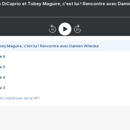
 DiCaprio et Tobey Maguire, c'est lui ! Rencontre avec Dam
bey Maguire, c'est lui ! Rencontre avec Damien Witecka
e 6
e 5
e 4
e 3
s créatrices de la VF !
e 2
e 1
e Mektoub My Love arrive enfin ! Rencontre avec Shaïn Boumedine et Sal