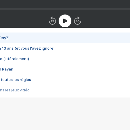
 DayZ
 a 13 ans (et vous l'avez ignoré)
e (littéralement)
im Rayan
 toutes les règles
s les jeux vidéo
us choquant de Rockstar ? - Le scandale BULLY
e plus moche de Steam
du RÊVE tourne au CAUCHEMAR