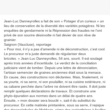
Jean-Luc Danneyrolles a fait de son « Potager d’un curieux » un
lieu de conservation de la diversité des variétés potagères. Ni les
enquêtes de gendarmerie ni la Répression des fraudes ne l’ont
privé de son sourire désinvolte ni fait dévier de son rêve de
grainier.
Saignon (Vaucluse), reportage
« Pour moi, il n’y a pas d’amende ni de déconstruction, c’est cool.
Le procureur m’a juste demandé de régulariser deux
bricoles. » Jean-Luc Danneyrolles, 54 ans, sourit. Il est soulagé
après trois années d’incertitude. Le verdict de la conciliation
judiciaire vient de tomber. Depuis une lettre de dénonciation,
l’artisan semencier de graines anciennes était sous la menace.
En cause, des constructions non déclarées. Mais, finalement, ni
sa yourte, ni sa serre, ni son poulailler, ni sa cuisine extérieure, ni
sa cabane perchée dans l’arbre ne doivent être rasés. Il doit juste
remplir quelques déclarations de travaux. Et construire une
phyto-épuration aux normes dans un délai de quatre ans.
Ensuite, « mon dossier sera bouclé », sait-il du substitut du
procureur. En cette matinée printanière, sous sa serre, il repique
des dracocéphales de Moldavie, sème des cyclanthères à feuilles