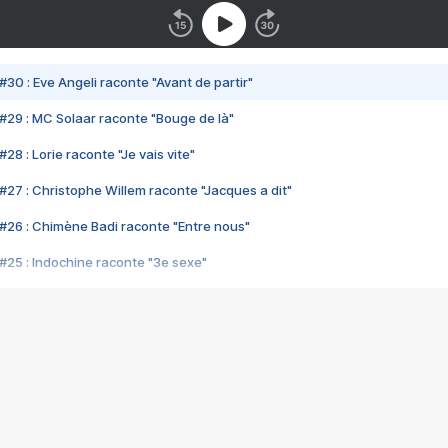
#30 : Eve Angeli raconte "Avant de partir"
#29 : MC Solaar raconte "Bouge de là"
28 : Lorie raconte "Je vais vite"
#27 : Christophe Willem raconte "Jacques a dit"
#26 : Chimène Badi raconte "Entre nous"
#25 : Indochine raconte "3e sexe"
#24 : Zaho raconte "C'est chelou"
#23 : Patrick Bruel raconte "Au café des délices"
#22 : Kyo raconte "Le chemin"
#21 : Nolwenn Leroy raconte "Cassé"
#20 : Patrick Hernandez raconte "Born to be alive"