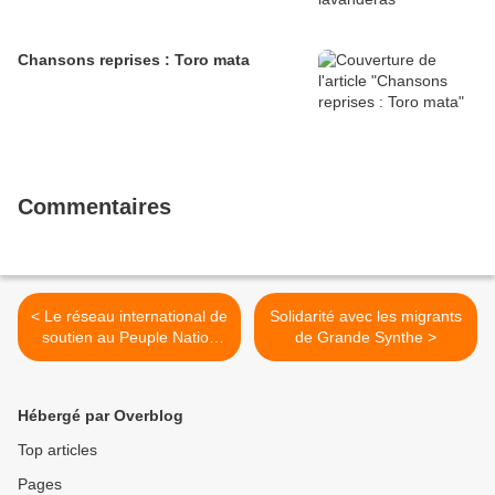
Chansons reprises : Toro mata
Commentaires
< Le réseau international de
Solidarité avec les migrants
soutien au Peuple Nation
de Grande Synthe >
Mapuche au Chili manifeste
son rejet devant
l'assassinat des jeunes
Hébergé par Overblog
Mapuche Luis Marileo
Cariqueo et Patricio
Top articles
González
Pages