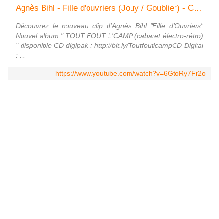
Agnès Bihl - Fille d'ouvriers (Jouy / Goublier) - Clip Officiel
Découvrez le nouveau clip d'Agnès Bihl "Fille d'Ouvriers"
Nouvel album " TOUT FOUT L'CAMP (cabaret électro-rétro)
" disponible CD digipak : http://bit.ly/ToutfoutlcampCD Digital
: ...
https://www.youtube.com/watch?v=6GtoRy7Fr2o