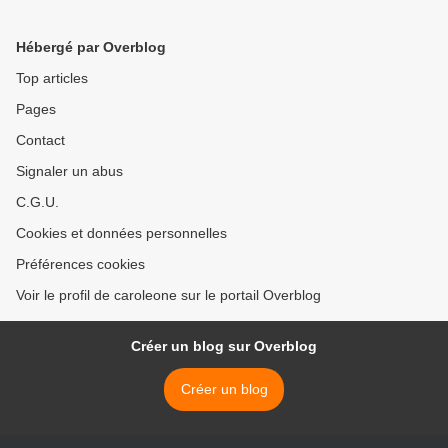
seulement pour le
Venezuela mais pour tout le
Hébergé par Overblog
continent"
Top articles
Pages
Contact
Signaler un abus
C.G.U.
Cookies et données personnelles
Préférences cookies
Voir le profil de caroleone sur le portail Overblog
Créer un blog sur Overblog
Créer un blog