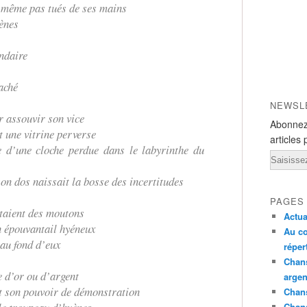
 même pas tués de ses mains
yènes
endaire
aché
NEWSL
r assouvir son vice
Abonnez
t une vitrine perverse
articles 
re d’une cloche perdue dans le labyrinthe du
Email
son dos naissait la bosse des incertitudes
PAGES
étaient des moutons
Actua
n épouvantail hyéneux
Au co
au fond d’eux
réper
Chans
e d’or ou d’argent
argen
et son pouvoir de démonstration
Chans
Chan