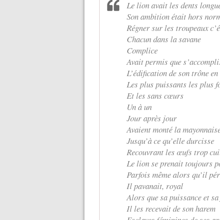
Le lion avait les dents longu
Son ambition était hors nor
Régner sur les troupeaux c’é
Chacun dans la savane
Complice
Avait permis que s’accompli
L’édification de son trône en
Les plus puissants les plus f
Et les sans cœurs
Un à un
Jour après jour
Avaient monté la mayonnais
Jusqu’à ce qu’elle durcisse
Recouvrant les œufs trop cuit
Le lion se prenait toujours p
Parfois même alors qu’il péri
Il pavanait, royal
Alors que sa puissance et sa
Il les recevait de son harem
Esclaves féminines de ses ar