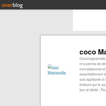
coco Ma
Cocomagnanville 
m'a permis de dev
connaissances et 
essentiellement d
suis appliquée à 
lecteurs qui le s
leur ai dédié : P