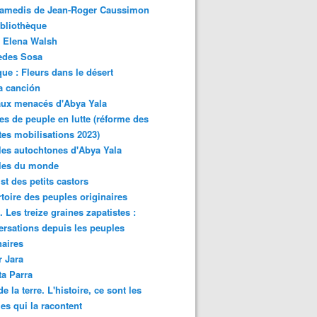
samedis de Jean-Roger Caussimon
bliothèque
 Elena Walsh
edes Sosa
ue : Fleurs dans le désert
a canción
aux menacés d'Abya Yala
es de peuple en lutte (réforme des
ites mobilisations 2023)
es autochtones d'Abya Yala
les du monde
ist des petits castors
toire des peuples originaires
 Les treize graines zapatistes :
rsations depuis les peuples
naires
r Jara
ta Parra
de la terre. L'histoire, ce sont les
es qui la racontent