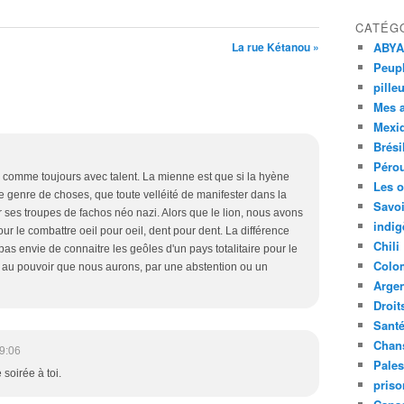
CATÉG
La rue Kétanou »
ABYA
Peupl
pille
Mes 
Mexi
Brési
Péro
es comme toujours avec talent. La mienne est que si la hyène
Les o
ce genre de choses, que toute velléité de manifester dans la
Savoi
ses troupes de fachos néo nazi. Alors que le lion, nous avons
indig
our le combattre oeil pour oeil, dent pour dent. La différence
Chili
pas envie de connaitre les geôles d'un pays totalitaire pour le
Colo
plu au pouvoir que nous aurons, par une abstention ou un
Argen
Droit
Sant
Chan
9:06
Pales
 soirée à toi.
priso