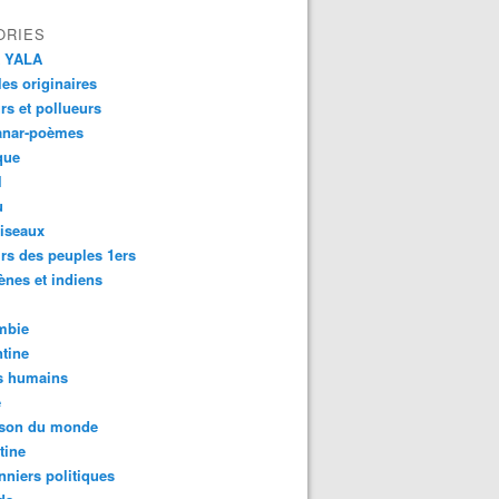
ORIES
 YALA
es originaires
urs et pollueurs
anar-poèmes
que
l
u
iseaux
rs des peuples 1ers
ènes et indiens
mbie
tine
s humains
é
son du monde
tine
nniers politiques