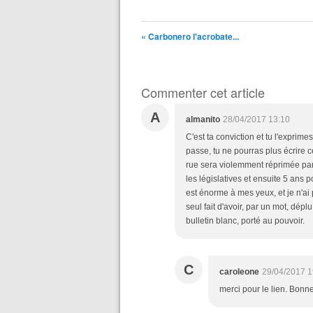
« Carbonero l'acrobate...
Commenter cet article
A
almanito
28/04/2017 13:10
C'est ta conviction et tu l'exprim
passe, tu ne pourras plus écrire 
rue sera violemment réprimée par 
les législatives et ensuite 5 ans p
est énorme à mes yeux, et je n'ai 
seul fait d'avoir, par un mot, dé
bulletin blanc, porté au pouvoir.
C
caroleone
29/04/2017 1
merci pour le lien. Bonne