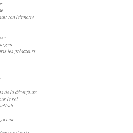
es
me
tait son leitmotiv
sse
 argent
orts les prédateurs
e
s de la déconfiture
our le roi
clitait
 fortune
dentes volontés.