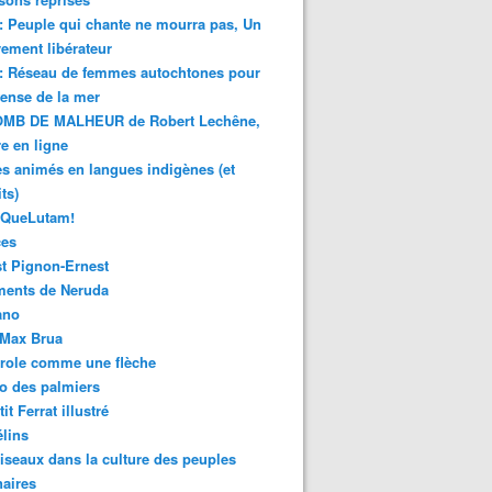
 : Peuple qui chante ne mourra pas, Un
ment libérateur
 : Réseau de femmes autochtones pour
fense de la mer
MB DE MALHEUR de Robert Lechêne,
re en ligne
s animés en langues indigènes (et
ts)
sQueLutam!
ces
t Pignon-Ernest
ments de Neruda
ano
-Max Brua
role comme une flèche
o des palmiers
it Ferrat illustré
élins
iseaux dans la culture des peuples
naires