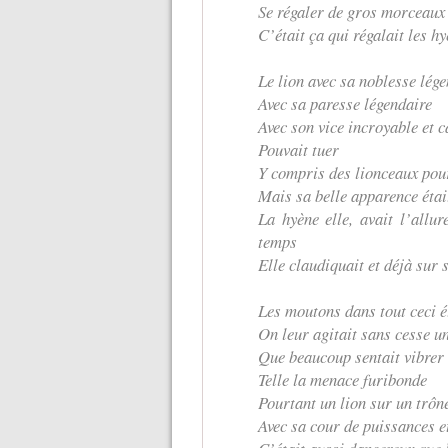
Se régaler de gros morceaux
C’était ça qui régalait les h
Le lion avec sa noblesse lég
Avec sa paresse légendaire
Avec son vice incroyable et c
Pouvait tuer
Y compris des lionceaux pou
Mais sa belle apparence étai
La hyène elle, avait l’allu
temps
Elle claudiquait et déjà sur 
Les moutons dans tout ceci 
On leur agitait sans cesse u
Que beaucoup sentait vibrer 
Telle la menace furibonde
Pourtant un lion sur un trôn
Avec sa cour de puissances 