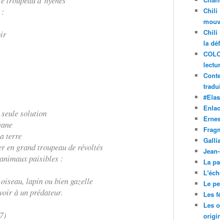
le troupeau d’hyènes
 :
Chili
mouve
Chili
ir
la dé
COLO
lectu
Conte
tradui
#Ela
Enla
 seule solution
Ernes
vane
Frag
a terre
Galli
er en grand troupeau de révoltés
Jean
 animaux paisibles :
La pa
L'éch
oiseau, lapin ou bien gazelle
Le pet
oir à un prédateur.
Les f
Les o
7)
origi