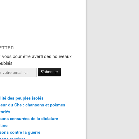
ETTER
-vous pour être averti des nouveaux
publiés.
lité des peuples isolés
eur du Che : chansons et poèmes
toriés
ons censurées de la dictature
tine
ons contre la guerre
sons reprises