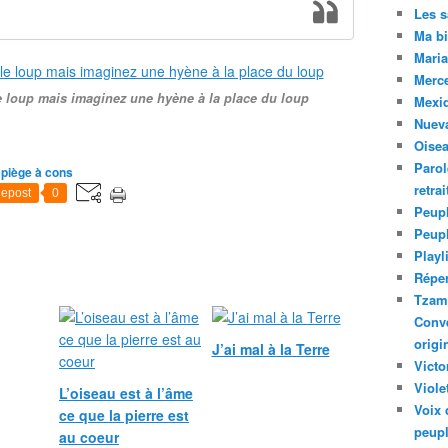
Les 
Ma bi
Maria
Merc
le loup mais imaginez une hyène à la place du loup
Mexiq
Nuev
Oise
Parol
 piège à cons
retra
epost
0
Peupl
Peup
Playl
Réper
Tzam.
Conve
origi
J’ai mal à la Terre
Victo
Viole
L’oiseau est à l’âme
Voix 
ce que la pierre est
peupl
au coeur