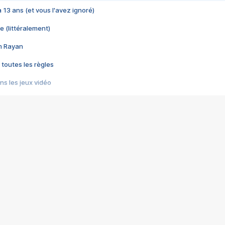
 a 13 ans (et vous l'avez ignoré)
e (littéralement)
im Rayan
 toutes les règles
s les jeux vidéo
us choquant de Rockstar ? - Le scandale BULLY
e plus moche de Steam
du RÊVE tourne au CAUCHEMAR
pendant 8 heures
it… à tort
umiliés par un jeu vidéo
ire - Final Fantasy 8