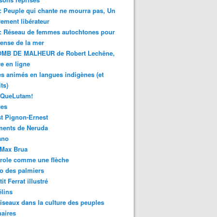
 : Peuple qui chante ne mourra pas, Un
ment libérateur
 : Réseau de femmes autochtones pour
fense de la mer
MB DE MALHEUR de Robert Lechêne,
re en ligne
s animés en langues indigènes (et
ts)
sQueLutam!
ces
t Pignon-Ernest
ments de Neruda
ano
-Max Brua
role comme une flèche
o des palmiers
it Ferrat illustré
élins
iseaux dans la culture des peuples
naires