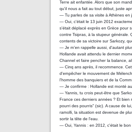
Terre ait enfantée. Alors que son manda
qu'il nous a fait au tout début, juste ap
— Tu parles de sa visite à Athènes en 
— Oui, c'était le 13 juin 2012 exactemen
s'était déplacé exprès en Grèce pour s
contre Tsipras, à la stupeur générale.
contents de sa victoire sur Sarkozy, qu
— Je m'en rappelle aussi, d'autant plu
Hollande avait attendu le dernier mom
Channel et faire pencher la balance, al
— Cinq ans après, il recommence. Cette
d'empêcher le mouvement de Mélenchon 
l'homme des banquiers et de la Comm
— Je confirme : Hollande est monté au
— Yannis, tu crois peut-être que Sarkoz
France ces derniers années ? Et bien no
pourri des pourris" (sic). A cause de lu
ramolli, la situation est devenue de plus
sortir la tête de l'eau.
— Oui, Yannis : en 2012, c'était le bon