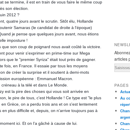
t se termine, il est en train de vous faire le même coup
rès son élection.
juin 2012 ?
t, quatre jours avant le scrutin. Sitôt élu, Hollande
outenir Samaras (le candidat de droite à l'époque)
 Quand je pense que quelques jours avant, nous étions
elle imposture !
NEWSL
s que son coup de poignard nous avait coûté la victoire.
Abonnez
ent pour venir s'exprimer en prime-time sur Mega
articles 
ors que le "premier Syriza" était tout près de gagner.
 fois, en France. Il essaie par tous les moyens
Email
de créer la surprise et il soutient à demi-mots
ission européenne : Emmanuel Macron.
PAGES
 créneau à la télé et dans Le Monde.
Actua
y est la pire des choses qui vous soit arrivée en
Au co
n, le pire de tous, c'est Hollande ! Ce type est "le plus
réper
i, en Grèce, on a perdu trois ans et on s'est lentement
Chans
 en plus difficile et, depuis, on n'arrive toujours pas à
argen
Chans
 moment ici. Et on l'a gâché à cause de lui.
Chan