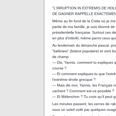
"L'IRRUPTION IN EXTREMIS DE H
DE GAGNER RAPPELLE EXACTEMENT 
Même au fin fond de la Crète où je me 
partie de ma famille, je suis étonné d
présidentielle française. Surtout ces 
en plus d'intérêt, même parmi ceux qui n
Au lendemain du dimanche pascal, profi
"kaféneio" (bistrot populaire) et vont bo
de champ :
— Dis, Yannis, comment tu expliques qu
course ?
— Et comment expliques-tu que l'extrême
l'extrême-droite grecque ?
— Mais dis moi, Yannis, les Français n
cachent ? Comment est-ce possible ?
— Et Mélenchon ? Tu crois qu'il peut
Les minutes passent, les verres de rak
sous un soleil voilé par quelques nuag