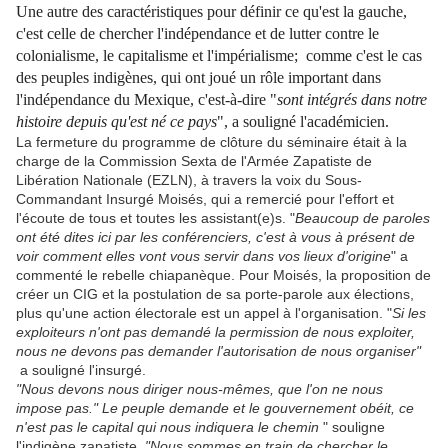
Une autre des caractéristiques pour définir ce qu'est la gauche,
c'est celle de chercher l'indépendance et de lutter contre le
colonialisme, le capitalisme et l'impérialisme; comme c'est le cas
des peuples indigènes, qui ont joué un rôle important dans
l'indépendance du Mexique, c'est-à-dire "
sont intégrés dans notre
histoire depuis qu'est né ce pays
", a souligné l'académicien.
La fermeture du programme de clôture du séminaire était à la
charge de la Commission Sexta de l'Armée Zapatiste de
Libération Nationale (EZLN), à travers la voix du Sous-
Commandant Insurgé Moisés, qui a remercié pour l'effort et
l'écoute de tous et toutes les assistant(e)s. "
Beaucoup de paroles
ont été dites ici par les conférenciers, c'est à vous à présent de
voir comment elles vont vous servir dans vos lieux d'origine
" a
commenté le rebelle chiapanèque. Pour Moisés, la proposition de
créer un CIG et la postulation de sa porte-parole aux élections,
plus qu'une action électorale est un appel à l'organisation. "
Si les
exploiteurs n'ont pas demandé la permission de nous exploiter,
nous ne devons pas demander l'autorisation de nous organiser"
a souligné l'insurgé.
"Nous devons nous diriger nous-mêmes, que l'on ne nous
impose pas." Le peuple demande et le gouvernement obéit, ce
n'est pas le capital qui nous indiquera le chemin
" souligne
l'indigène zapatiste.
"Nous sommes en train de chercher le