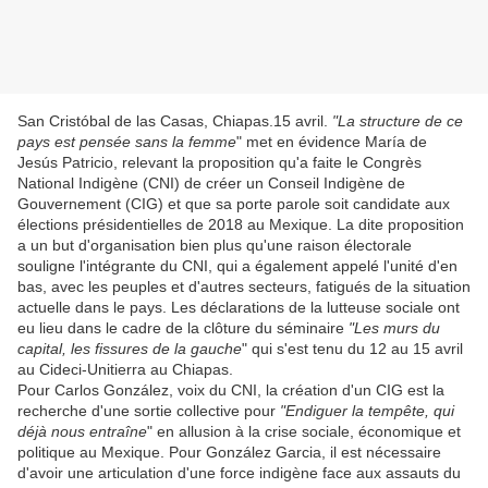
San Cristóbal de las Casas, Chiapas.15 avril.
"La structure de ce
pays est pensée sans la femme
" met en évidence María de
Jesús Patricio, relevant la proposition qu'a faite le Congrès
National Indigène (CNI) de créer un Conseil Indigène de
Gouvernement (CIG) et que sa porte parole soit candidate aux
élections présidentielles de 2018 au Mexique. La dite proposition
a un but d'organisation bien plus qu'une raison électorale
souligne l'intégrante du CNI, qui a également appelé l'unité d'en
bas, avec les peuples et d'autres secteurs, fatigués de la situation
actuelle dans le pays. Les déclarations de la lutteuse sociale ont
eu lieu dans le cadre de la clôture du séminaire
"Les murs du
capital, les fissures de la gauche
" qui s'est tenu du 12 au 15 avril
au Cideci-Unitierra au Chiapas.
Pour Carlos González, voix du CNI, la création d'un CIG est la
recherche d'une sortie collective pour
"Endiguer la tempête, qui
déjà nous entraîne
" en allusion à la crise sociale, économique et
politique au Mexique. Pour González Garcia, il est nécessaire
d'avoir une articulation d'une force indigène face aux assauts du