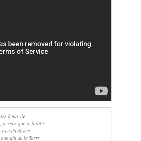
utes à ma vie
 je sens que je faiblis
ilieu du désert
r humain de la Terre