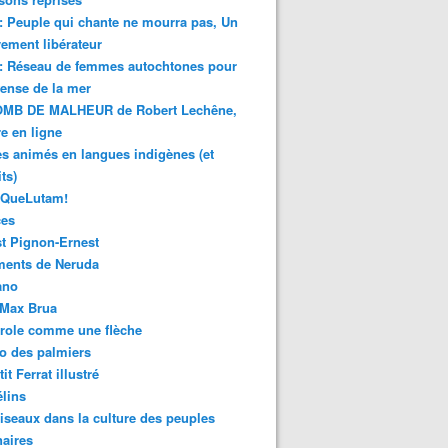
 : Peuple qui chante ne mourra pas, Un
ment libérateur
 : Réseau de femmes autochtones pour
fense de la mer
MB DE MALHEUR de Robert Lechêne,
re en ligne
s animés en langues indigènes (et
ts)
sQueLutam!
ces
t Pignon-Ernest
ments de Neruda
ano
-Max Brua
role comme une flèche
o des palmiers
it Ferrat illustré
élins
iseaux dans la culture des peuples
naires