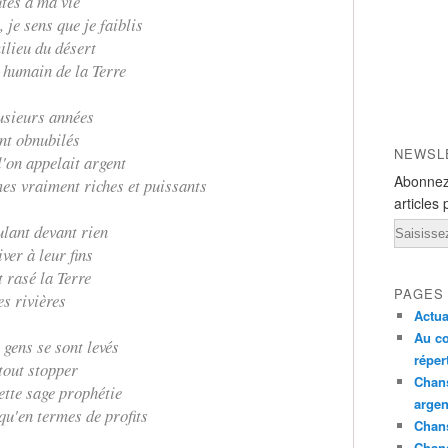
utes à ma vie
 je sens que je faiblis
ilieu du désert
r humain de la Terre
usieurs années
nt obnubilés
NEWSL
l'on appelait argent
Abonnez
es vraiment riches et puissants
articles 
Email
ulant devant rien
ver à leur fins
t rasé la Terre
PAGES
es rivières
Actua
Au co
 gens se sont levés
réper
 tout stopper
Chans
ette sage prophétie
argen
u'en termes de profits
Chans
Chan