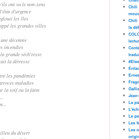
'ils ont vu le non-sens
Chili
l'état d'urgence
mouve
louti les îles
Chili
appé les grandes villes
la dé
COLO
e une décennie
lectu
es incendies
Conte
 la grande séch'resse
tradui
ait la détresse
#Ela
Enla
ntre les pandémies
Ernes
Frag
atroces maladies
Galli
r la soif ou la faim
Jean
..
La pa
n...
L'éch
Le pet
Les f
Les o
ilieu du désert
origi