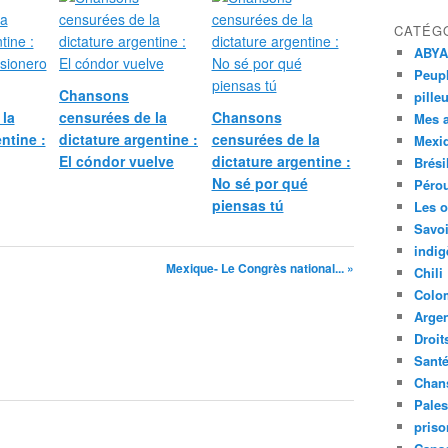
CATÉG
ABYA
Peupl
Chansons
pille
 la
censurées de la
Chansons
Mes 
ntine :
dictature argentine :
censurées de la
Mexi
El cóndor vuelve
dictature argentine :
Brési
No sé por qué
Péro
piensas tú
Les o
Savoi
indig
Mexique- Le Congrès national... »
Chili
Colo
Argen
Droit
Sant
Chan
Pales
priso