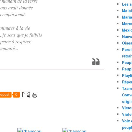
r humain de la terre
Les 
nous avait donnée
Ma bi
au empoisonné
Maria
Merc
minutes à la vie
Mexiq
 je sens que je faiblis
Nuev
 peine à respirer
Oise
umanité...
Parol
retra
Peupl
Peup
Playl
Réper
Tzam.
Conve
epost
0
origi
Victo
Viole
Voix 
peupl