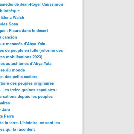
samedis de Jean-Roger Caussimon
bliothèque
 Elena Walsh
edes Sosa
ue : Fleurs dans le désert
a canción
aux menacés d'Abya Yala
es de peuple en lutte (réforme des
ites mobilisations 2023)
es autochtones d'Abya Yala
les du monde
ist des petits castors
toire des peuples originaires
 Les treize graines zapatistes :
rsations depuis les peuples
naires
r Jara
ta Parra
de la terre. L'histoire, ce sont les
es qui la racontent