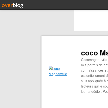
coco Ma
Cocomagnanville 
m'a permis de dev
connaissances et 
essentiellement d
suis appliquée à 
lecteurs qui le s
leur ai dédié : P