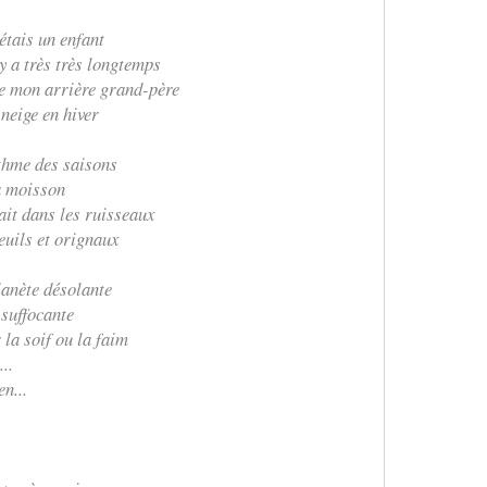
étais un enfant
 y a très très longtemps
de mon arrière grand-père
 neige en hiver
thme des saisons
la moisson
ait dans les ruisseaux
euils et orignaux
lanète désolante
 suffocante
la soif ou la faim
..
en...