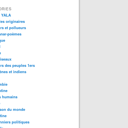
ORIES
 YALA
es originaires
urs et pollueurs
anar-poèmes
que
l
u
iseaux
rs des peuples 1ers
ènes et indiens
mbie
tine
s humains
é
son du monde
tine
nniers politiques