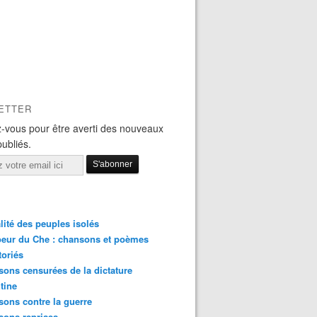
ETTER
-vous pour être averti des nouveaux
publiés.
lité des peuples isolés
eur du Che : chansons et poèmes
toriés
ons censurées de la dictature
tine
ons contre la guerre
sons reprises