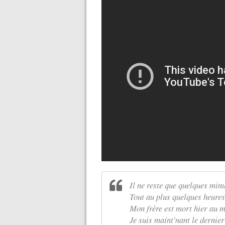
Il ne reste que quelques min
Tout au plus quelques heures,
Mon frère est mort hier au m
Je suis maint'nant le dernie