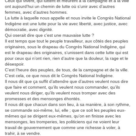
Ceux qui vivent, qui luttent et meurent à la campagne et à la ville
ont aujourd’hui un chemin de lutte où s’unir avec d’autres
femmes, avec d’autres hommes.
La lutte à laquelle nous appelle et nous invite le Congrès National
Indigène est une lutte pour la vie avec liberté, avec justice, avec
démocratie, avec dignité.
Qui oserait dire que c’est une mauvaise lutte ?
Il est temps que tout le peuple travailleur, aux côtés des peuples
originaires, sous le drapeau du Congrès National Indigène, qui
est le drapeau des originaires, s’unissent dans cette lutte qui est
pour ceux qui n’ont rien, rien d’autre que la douleur, la rage et le
désespoir.
C’est l’heure des peuples, de tous, de la campagne et de la ville.
C’est cela, ce que nous dit le Congrès National Indigène.
Il nous dit que ça suffit d’attendre que d’autres veulent nous dire
que faire et comment, qu’ils veulent nous commander, qu’ils
veulent nous diriger, qu’ils veulent nous tromper avec des
promesses et des mensonges éhontés.
Il nous dit que chacun dans son lieu, à sa manière, à son rythme,
se commande soi-même, lui, elle ; que ce soit les peuples eux-
mêmes qui se dirigent eux-mêmes, qu’on en finisse avec les
mensonges, les tromperies, les politiciens qui ne voient leur
travail de gouvernement que comme une richesse à voler, à
trahir, à se vendre.