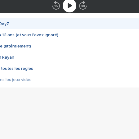
 DayZ
 a 13 ans (et vous l'avez ignoré)
e (littéralement)
im Rayan
 toutes les règles
s les jeux vidéo
us choquant de Rockstar ? - Le scandale BULLY
e plus moche de Steam
du RÊVE tourne au CAUCHEMAR
pendant 8 heures
it… à tort