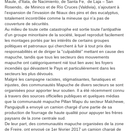
Maule, d'Itata, de Nacimiento, de Santa Fe, de Laja – San
Rosendo, de Mininco et de Río Cruces (Valdivia), s'ajoutant à
l'expansion de l'invasion de fléaux des pins et des eucalyptus,
totalement incontrôlée comme la mineuse qui n'a pas de
couverture de sécurités.
Au milieu de toute cette catastrophe est sortie toute l'antipathie
d'un groupe minoritaire de la société, lequel reproduit facilement
les montages portés par les intérêts de certains groupes
politiques et patronaux qui cherchent à fuir à tout prix des
responsabilités et de diriger la "culpabilité" mettant en cause des
mapuche, tandis que tous les secteurs des mouvements
mapuche ont catégoriquement nié tout lien avec les foyers
incendiés qui dévastent le Pays et particulièrement dans les
secteurs les plus dévoués.
Malgré les campagne racistes, stigmatisantes, fanatiques et
injustes, des communautés Mapuche de divers secteurs se sont
organisées pour apporter leur soutien. Il a été récemment connu
à travers des sources officielles publiques et quelques médias
que la communauté mapuche Pillan Mapu du secteur Malchewe,
Panguipulli a envoyé un camion chargé d'une partie de sa
production de fourrage de haute qualité pour appuyer les frères
paysans de la zone centrale sud.
De leur part, des communautés mapuche organisées de la zone
de Freire, ont envoyé ce 1er février 2017 un camion chargé de