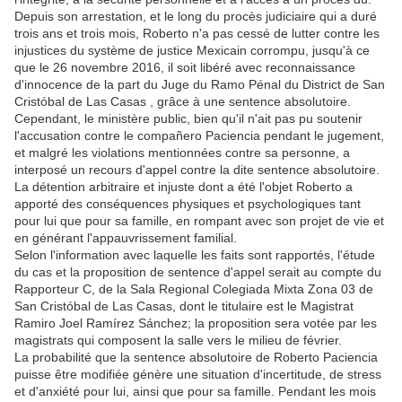
Depuis son arrestation, et le long du procès judiciaire qui a duré
trois ans et trois mois, Roberto n'a pas cessé de lutter contre les
injustices du système de justice Mexicain corrompu, jusqu'à ce
que le 26 novembre 2016, il soit libéré avec reconnaissance
d'innocence de la part du Juge du Ramo Pénal du District de San
Cristóbal de Las Casas , grâce à une sentence absolutoire.
Cependant, le ministère public, bien qu'il n'ait pas pu soutenir
l'accusation contre le compañero Paciencia pendant le jugement,
et malgré les violations mentionnées contre sa personne, a
interposé un recours d'appel contre la dite sentence absolutoire.
La détention arbitraire et injuste dont a été l'objet Roberto a
apporté des conséquences physiques et psychologiques tant
pour lui que pour sa famille, en rompant avec son projet de vie et
en générant l'appauvrissement familial.
Selon l'information avec laquelle les faits sont rapportés, l'étude
du cas et la proposition de sentence d'appel serait au compte du
Rapporteur C, de la Sala Regional Colegiada Mixta Zona 03 de
San Cristóbal de Las Casas, dont le titulaire est le Magistrat
Ramiro Joel Ramírez Sánchez; la proposition sera votée par les
magistrats qui composent la salle vers le milieu de février.
La probabilité que la sentence absolutoire de Roberto Paciencia
puisse être modifiée génère une situation d'incertitude, de stress
et d'anxiété pour lui, ainsi que pour sa famille. Pendant les mois