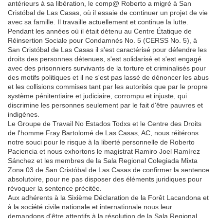
antérieurs à sa libération, le comp@ Roberto a migré à San
Cristóbal de Las Casas, où il essaie de continuer un projet de vie
avec sa famille. Il travaille actuellement et continue la lutte.
Pendant les années où il était détenu au Centre Étatique de
Réinsertion Sociale pour Condamnés No. 5 (CERSS No. 5), à
San Cristóbal de Las Casas il s'est caractérisé pour défendre les
droits des personnes détenues, s'est solidarisé et s'est engagé
avec des prisonniers survivants de la torture et criminalisés pour
des motifs politiques et il ne s'est pas lassé de dénoncer les abus
et les collisions commises tant par les autorités que par le propre
système pénitentiaire et judiciaire, corrompu et injuste, qui
discrimine les personnes seulement par le fait d'être pauvres et
indigènes.
Le Groupe de Travail No Estados Todxs et le Centre des Droits
de l'homme Fray Bartolomé de Las Casas, AC, nous réitérons
notre souci pour le risque à la liberté personnelle de Roberto
Paciencia et nous exhortons le magistrat Ramiro Joel Ramírez
Sánchez et les membres de la Sala Regional Colegiada Mixta
Zona 03 de San Cristóbal de Las Casas de confirmer la sentence
absolutoire, pour ne pas disposer des éléments juridiques pour
révoquer la sentence précitée.
Aux adhérents à la Sixième Déclaration de la Forêt Lacandona et
à la société civile nationale et internationale nous leur
demandons d'être attentifs à la résolution de la Sala Regional