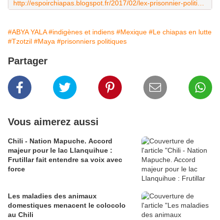
http://espoirchiapas.blogspot.fr/2017/02/lex-prisonnier-politique-roberto.html?utm_source=feedburner&utm_medium=email&utm_campaign=Feed:+EspoirChiapas-EsperanzaChiapas+(Espoir+Chiapas+-+Esperanza+Chiapas)
#ABYA YALA
#indigènes et indiens
#Mexique
#Le chiapas en lutte
#Tzotzil
#Maya
#prisonniers politiques
Partager
Vous aimerez aussi
Chili - Nation Mapuche. Accord
majeur pour le lac Llanquihue :
Frutillar fait entendre sa voix avec
force
Les maladies des animaux
domestiques menacent le colocolo
au Chili