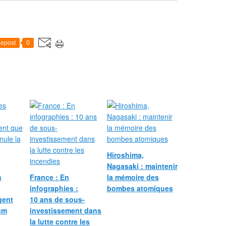
b
r
e
d
e
epost
0
r
n
i
e
r
,
2
5
0
0
0
Hiroshima,
t
Nagasaki : maintenir
o
s
France : En
la mémoire des
n
infographies :
bombes atomiques
n
gent
10 ans de sous-
e
um
investissement dans
s
la lutte contre les
d