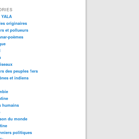
ORIES
 YALA
es originaires
urs et pollueurs
anar-poèmes
que
l
u
iseaux
rs des peuples 1ers
ènes et indiens
mbie
tine
s humains
é
son du monde
tine
nniers politiques