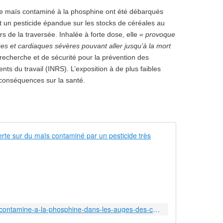
e maïs contaminé à la phosphine ont été débarqués
t un pesticide épandue sur les stocks de céréales au
de la traversée. Inhalée à forte dose, elle
« provoque
res et cardiaques sévères pouvant aller jusqu’à la mort
de recherche et de sécurité pour la prévention des
nts du travail (INRS). L’exposition à de plus faibles
conséquences sur la santé.
Elevage : des
E
n
d
é
c
e
http://www.bastamag.net/Du-mais-contamine-a-la-phosphine-dans-les-auges-des-cochons-bretons
m