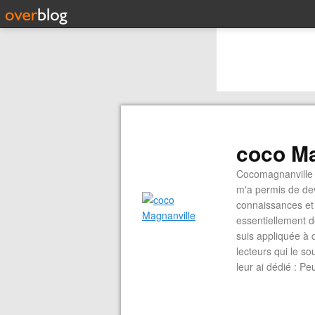
coco Ma
Cocomagnanville 
m'a permis de dev
connaissances et 
essentiellement d
suis appliquée à 
lecteurs qui le s
leur ai dédié : P