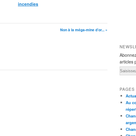
e
incendies
m
a
ï
s
Non à la méga-mine d’or... »
c
o
n
NEWSL
t
Abonnez
a
articles 
m
Email
i
n
é
à
PAGES
l
Actua
a
Au co
p
réper
h
Chans
o
argen
s
Chans
p
Chan