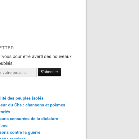
ETTER
-vous pour être averti des nouveaux
publiés.
lité des peuples isolés
eur du Che : chansons et poèmes
toriés
ons censurées de la dictature
tine
ons contre la guerre
sons reprises