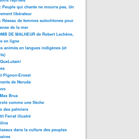
 : Peuple qui chante ne mourra pas, Un
ment libérateur
 : Réseau de femmes autochtones pour
fense de la mer
MB DE MALHEUR de Robert Lechêne,
re en ligne
s animés en langues indigènes (et
ts)
sQueLutam!
ces
t Pignon-Ernest
ments de Neruda
ano
-Max Brua
role comme une flèche
o des palmiers
it Ferrat illustré
élins
iseaux dans la culture des peuples
naires