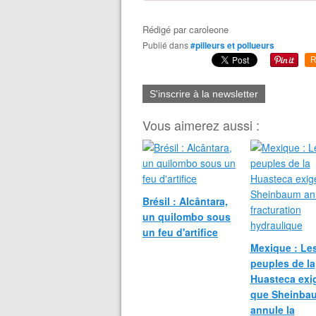
Rédigé par
caroleone
Publié dans
#pilleurs et pollueurs
R
S'inscrire à la newsletter
Vous aimerez aussi :
Brésil : Alcântara,
un quilombo sous
un feu d'artifice
Mexique : Le
peuples de la
Huasteca exi
que Sheinba
annule la