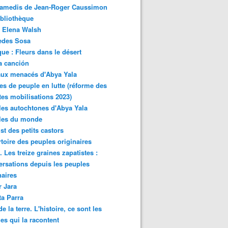
samedis de Jean-Roger Caussimon
bliothèque
 Elena Walsh
edes Sosa
ue : Fleurs dans le désert
a canción
aux menacés d'Abya Yala
es de peuple en lutte (réforme des
ites mobilisations 2023)
es autochtones d'Abya Yala
les du monde
ist des petits castors
toire des peuples originaires
 Les treize graines zapatistes :
rsations depuis les peuples
naires
r Jara
ta Parra
de la terre. L'histoire, ce sont les
es qui la racontent