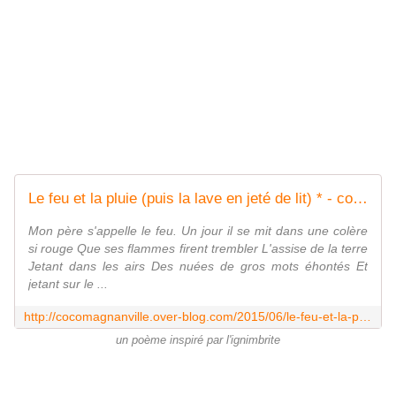
Le feu et la pluie (puis la lave en jeté de lit) * - coco Magnanville
Mon père s'appelle le feu. Un jour il se mit dans une colère
si rouge Que ses flammes firent trembler L'assise de la terre
Jetant dans les airs Des nuées de gros mots éhontés Et
jetant sur le ...
http://cocomagnanville.over-blog.com/2015/06/le-feu-et-la-pluie-puis-la-lave-en-jete-de-lit.html
un poème inspiré par l'ignimbrite