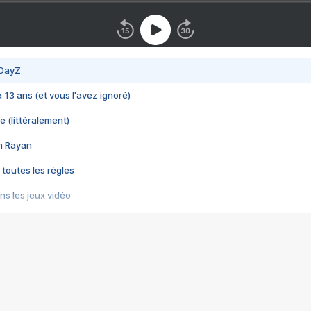
 DayZ
 a 13 ans (et vous l'avez ignoré)
e (littéralement)
im Rayan
 toutes les règles
s les jeux vidéo
us choquant de Rockstar ? - Le scandale BULLY
e plus moche de Steam
du RÊVE tourne au CAUCHEMAR
pendant 8 heures