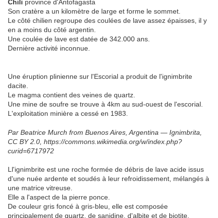
Chili
province d'Antofagasta
Son cratère a un kilomètre de large et forme le sommet.
Le côté chilien regroupe des coulées de lave assez épaisses, il y
en a moins du côté argentin.
Une coulée de lave est datée de 342.000 ans.
Dernière activité inconnue.
Une éruption plinienne sur l'Escorial a produit de l'ignimbrite
dacite.
Le magma contient des veines de quartz.
Une mine de soufre se trouve à 4km au sud-ouest de l'escorial.
L'exploitation minière a cessé en 1983.
Par Beatrice Murch from Buenos Aires, Argentina — Ignimbrita,
CC BY 2.0, https://commons.wikimedia.org/w/index.php?
curid=6717972
Ll'ignimbrite est une roche formée de débris de lave acide issus
d'une nuée ardente et soudés à leur refroidissement, mélangés à
une matrice vitreuse.
Elle a l'aspect de la pierre ponce.
De couleur gris foncé à gris-bleu, elle est composée
principalement de quartz, de sanidine, d'albite et de biotite.