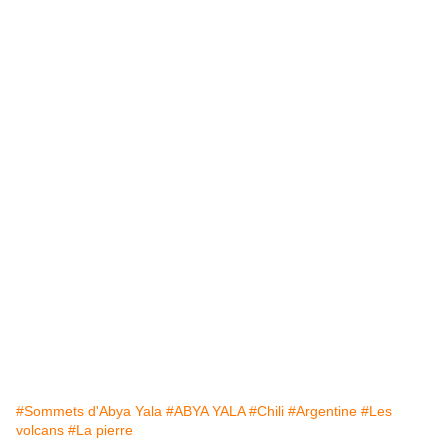
#Sommets d'Abya Yala
#ABYA YALA
#Chili
#Argentine
#Les
volcans
#La pierre