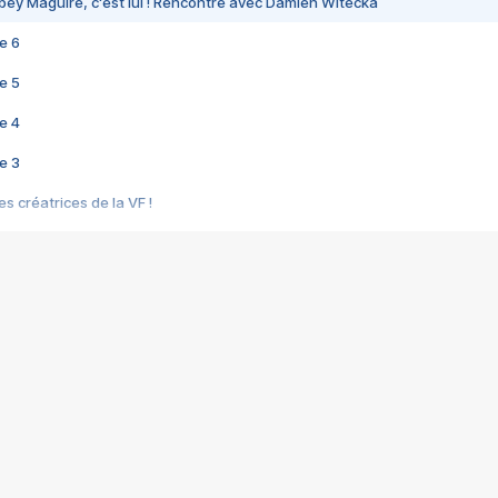
bey Maguire, c'est lui ! Rencontre avec Damien Witecka
e 6
e 5
e 4
e 3
s créatrices de la VF !
e 2
e 1
e Mektoub My Love arrive enfin ! Rencontre avec Shaïn Boumedine et Sal
i : après Toni en famille
elle réalise le bouleversant Dites lui que je l'aime
ais ! Rencontre autour de Vie privée de Rebecca Zlotowski
 de Marguerite, Grave... Rencontre avec Ella Rumpf