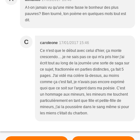
A t-on jamais vu qu'une mine fasse le bonheur des plus
pauvres? Bien tourné, ton poème en quelques mots tout est
dit.
C
caroleone
17/01/2017 15:46
Ce n'est que le début avec celui d'hier, ça monte
crescendo.....je ne sais pas ce qui m'a pris hier j'ai
écrit tout au long de la journée une sorte de saga sur
ce sujet, fractionnée en parties distinctes, ça fait 5
pages. J'ai vidé ma colère là-dessus, au moins
comme ça c'est fait, je n'avais pas encore exprimé
quoi que ce soit sur l'argent dans ma poésie. C'est
un hommage aux mineurs, les mineurs me touchent
particulièrement en tant que fille et petite-fille de
mineurs, j'ai la poussière dans le sang même si pour
les miens c'était du charbon.