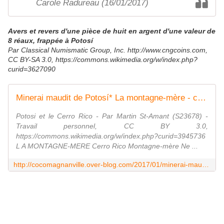
Carole Radureau (16/01/2017)
Avers et revers d'une pièce de huit
en argent d'une valeur de
8 réaux, frappée à Potosí
Par Classical Numismatic Group, Inc. http://www.cngcoins.com,
CC BY-SA 3.0, https://commons.wikimedia.org/w/index.php?
curid=3627090
Minerai maudit de Potosí* La montagne-mère - coco Magnanville
Potosi et le Cerro Rico - Par Martin St-Amant (S23678) -
Travail personnel, CC BY 3.0,
https://commons.wikimedia.org/w/index.php?curid=3945736
L A MONTAGNE-MERE Cerro Rico Montagne-mère Ne ...
http://cocomagnanville.over-blog.com/2017/01/minerai-maudit-de-potosi-la-montagne-mere.html