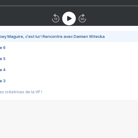
bey Maguire, c'est lui ! Rencontre avec Damien Witecka
e 6
e 5
e 4
e 3
s créatrices de la VF !
e 2
e 1
e Mektoub My Love arrive enfin ! Rencontre avec Shaïn Boumedine et Sal
i : après Toni en famille