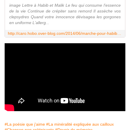
image Lettre à Habib et Malik Le feu qui consume l'essence
de la vie Continue de crépiter sans remord Il assèche vos
clepsydres Quand votre innocence dévisagea les gorgones
en uniforme L'allerg...
http://caro.hobo.over-blog.com/2014/06/marche-pour-habib-malik-et-tous-les-autres.html
#La poésie que j'aime
#La minéralité expliquée aux cailloux
#Chanson non crétinisante
#Devoir de mémoire