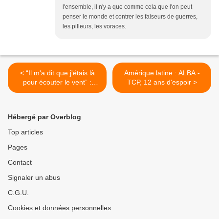
l'ensemble, il n'y a que comme cela que l'on peut
penser le monde et contrer les faiseurs de guerres,
les pilleurs, les voraces.
< “Il m'a dit que j'étais là
Amérique latine : ALBA -
pour écouter le vent” :
TCP, 12 ans d'espoir >
Labyrinthe Yoéme un
documentaire sur la Tribu
Yaqui
Hébergé par Overblog
Top articles
Pages
Contact
Signaler un abus
C.G.U.
Cookies et données personnelles