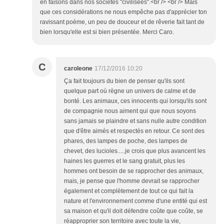
en faisons dans nos sociétés "civilisées".<br /> <br /> Mais
que ces considérations ne nous empêche pas d'apprécier ton
ravissant poème, un peu de douceur et de rêverie fait tant de
bien lorsqu'elle est si bien présentée. Merci Caro.
C
caroleone
17/12/2016 10:20
Ça fait toujours du bien de penser qu'ils sont
quelque part où règne un univers de calme et de
bonté. Les animaux, ces innocents qui lorsqu'ils sont
de compagnie nous aiment qui que nous soyons
sans jamais se plaindre et sans nulle autre condition
que d'être aimés et respectés en retour. Ce sont des
phares, des lampes de poche, des lampes de
chevet, des lucioles.....je crois que plus avancent les
haines les guerres et le sang gratuit, plus les
hommes ont besoin de se rapprocher des animaux,
mais, je pense que l'homme devrait se rapprocher
également et complètement de tout ce qui fait la
nature et l'environnement comme d'une entité qui est
sa maison et qu'il doit défendre coûte que coûte, se
réapproprier son territoire avec toute la vie,