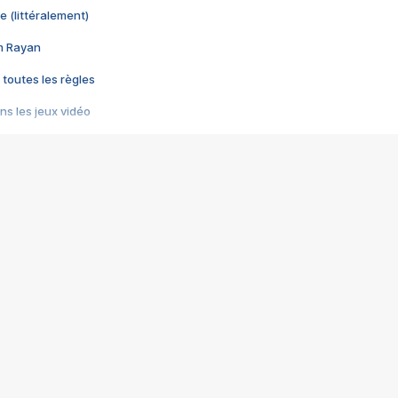
e (littéralement)
im Rayan
 toutes les règles
s les jeux vidéo
us choquant de Rockstar ? - Le scandale BULLY
e plus moche de Steam
du RÊVE tourne au CAUCHEMAR
pendant 8 heures
it… à tort
umiliés par un jeu vidéo
ire - Final Fantasy 8
ti un empire - Age of Empires