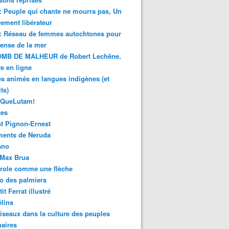
 : Peuple qui chante ne mourra pas, Un
ment libérateur
 : Réseau de femmes autochtones pour
fense de la mer
MB DE MALHEUR de Robert Lechêne,
re en ligne
s animés en langues indigènes (et
ts)
sQueLutam!
ces
t Pignon-Ernest
ments de Neruda
ano
-Max Brua
role comme une flèche
o des palmiers
it Ferrat illustré
élins
iseaux dans la culture des peuples
naires