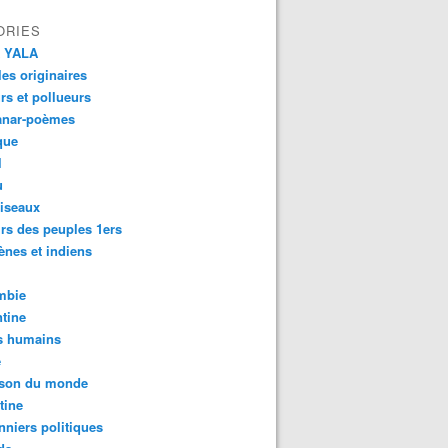
ORIES
 YALA
es originaires
urs et pollueurs
anar-poèmes
que
l
u
iseaux
rs des peuples 1ers
ènes et indiens
mbie
tine
s humains
é
son du monde
tine
nniers politiques