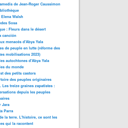
samedis de Jean-Roger Caussimon
bliothèque
 Elena Walsh
edes Sosa
ue : Fleurs dans le désert
a canción
aux menacés d'Abya Yala
es de peuple en lutte (réforme des
ites mobilisations 2023)
es autochtones d'Abya Yala
les du monde
ist des petits castors
toire des peuples originaires
 Les treize graines zapatistes :
rsations depuis les peuples
naires
r Jara
ta Parra
de la terre. L'histoire, ce sont les
es qui la racontent