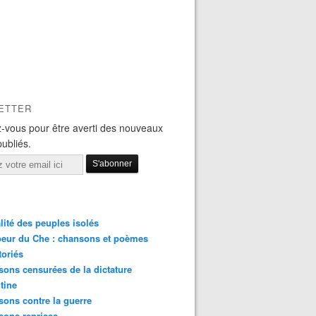
ROCK: LE PRESIDENT ARCHAMBAULT APPELLE L'ARME
ETTER
-vous pour être averti des nouveaux
publiés.
lité des peuples isolés
eur du Che : chansons et poèmes
toriés
ons censurées de la dictature
tine
ons contre la guerre
sons reprises