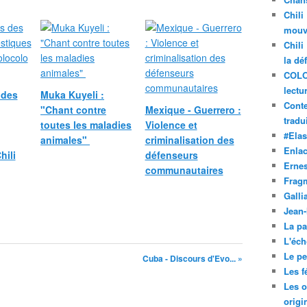
e
Chili
s
mouve
s
Chili
o
la dé
u
s
COLO
d
lectu
 des
Muka Kuyeli :
u
Conte
"Chant contre
Mexique - Guerrero :
G
tradui
toutes les maladies
Violence et
o
#Ela
animales"
criminalisation des
u
Enla
hili
défenseurs
v
Ernes
communautaires
e
Frag
r
Galli
n
Jean
e
u
La pa
r
L'éch
D
Le pet
Cuba - Discours d'Evo... »
a
Les f
l
Les o
r
origi