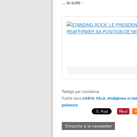
....la suite :
Rédigé par
caroleone
Publié dans
#ABYA YALA
,
#indigènes et in
pollueurs
R
S'inscrire à la newsletter