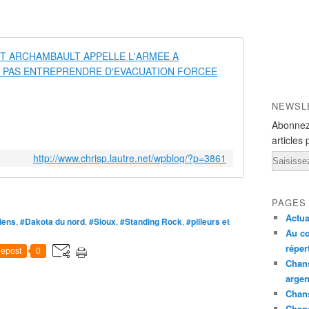
STANDING 
S
u
NEWSL
i
t
Abonnez
e
articles 
à
http://www.chrisp.lautre.net/wpblog/?p=3861
Email
l
'
o
PAGES
r
Actua
d
diens
,
#Dakota du nord
,
#Sioux
,
#Standing Rock
,
#pilleurs et
r
Au co
e
réper
epost
0
c
Chans
i
argen
-
Chans
d
Chan