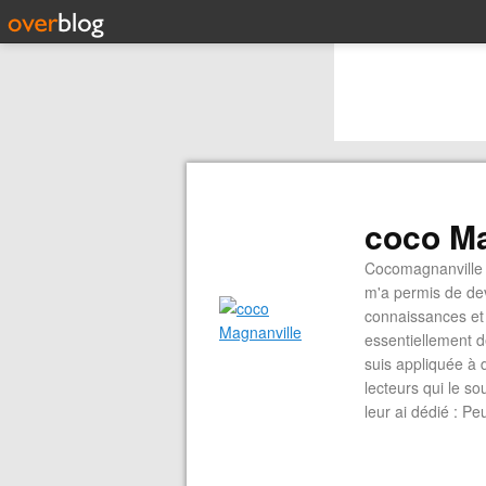
coco Ma
Cocomagnanville 
m'a permis de dev
connaissances et 
essentiellement d
suis appliquée à 
lecteurs qui le s
leur ai dédié : P