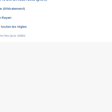
e (littéralement)
im Rayan
 toutes les règles
s les jeux vidéo
us choquant de Rockstar ? - Le scandale BULLY
e plus moche de Steam
du RÊVE tourne au CAUCHEMAR
pendant 8 heures
it… à tort
umiliés par un jeu vidéo
ire - Final Fantasy 8
ti un empire - Age of Empires