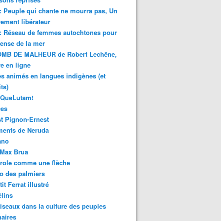
 : Peuple qui chante ne mourra pas, Un
ment libérateur
 : Réseau de femmes autochtones pour
fense de la mer
MB DE MALHEUR de Robert Lechêne,
re en ligne
s animés en langues indigènes (et
ts)
sQueLutam!
ces
t Pignon-Ernest
ments de Neruda
ano
-Max Brua
role comme une flèche
o des palmiers
it Ferrat illustré
élins
iseaux dans la culture des peuples
naires