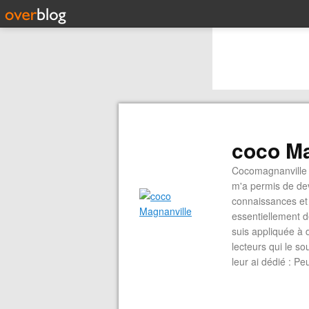
coco Ma
Cocomagnanville 
m'a permis de dev
connaissances et 
essentiellement d
suis appliquée à 
lecteurs qui le s
leur ai dédié : P