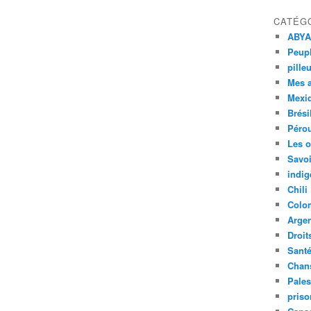
CATÉG
ABYA
Peupl
pille
Mes 
Mexi
Brési
Péro
Les o
Savoi
indig
Chili
Colo
Argen
Droit
Sant
Chan
Pales
priso