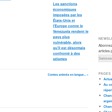
Les sanctions
économiques
imposées par les
États-Unis et
l'Europe contre le
Venezuela rendent le
pays plus
NEWSL
vulnérable, alors
Abonnez
qu'il est désormais
articles 
confronté à des
Email
séismes
PAGES
Contes animés en langue... »
Actua
Au co
réper
Chans
argen
Chans
Chan