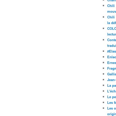
Chili
mouve
Chili
la dé
COLO
lectu
Conte
tradui
#Ela
Enla
Ernes
Frag
Galli
Jean
La pa
L'éch
Le pet
Les f
Les o
origi