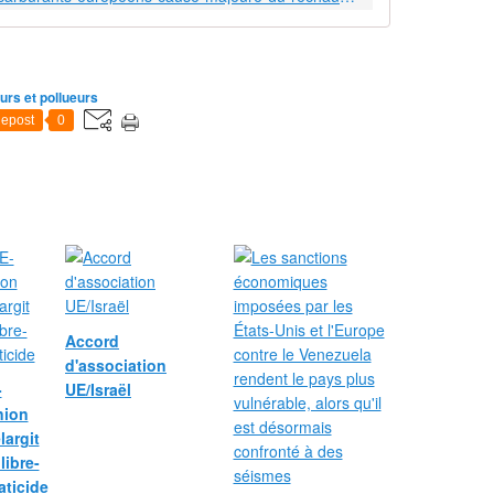
eurs et pollueurs
epost
0
Accord
d'association
-
UE/Israël
nion
argit
libre-
aticide