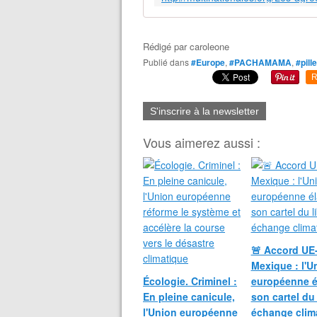
Rédigé par
caroleone
Publié dans
#Europe
,
#PACHAMAMA
,
#pill
R
S'inscrire à la newsletter
Vous aimerez aussi :
🚨 Accord UE
Mexique : l'U
Écologie. Criminel :
européenne él
En pleine canicule,
son cartel du 
l'Union européenne
échange clim