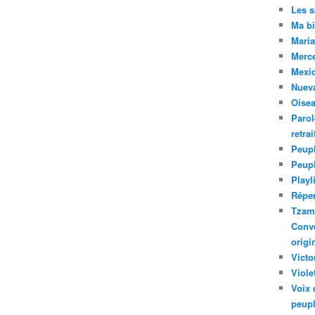
Les 
Ma bi
Maria
Merc
Mexiq
Nuev
Oise
Parol
retra
Peupl
Peup
Playl
Réper
Tzam.
Conve
origi
Victo
Viole
Voix 
peupl