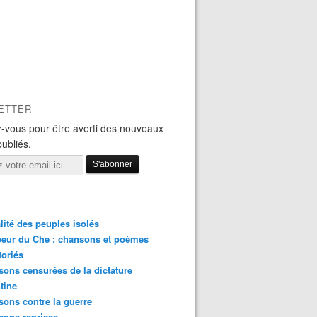
ETTER
-vous pour être averti des nouveaux
publiés.
lité des peuples isolés
eur du Che : chansons et poèmes
toriés
ons censurées de la dictature
tine
ons contre la guerre
sons reprises