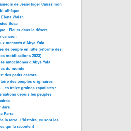
samedis de Jean-Roger Caussimon
bliothèque
 Elena Walsh
edes Sosa
ue : Fleurs dans le désert
a canción
aux menacés d'Abya Yala
es de peuple en lutte (réforme des
ites mobilisations 2023)
es autochtones d'Abya Yala
les du monde
ist des petits castors
toire des peuples originaires
 Les treize graines zapatistes :
rsations depuis les peuples
naires
r Jara
ta Parra
de la terre. L'histoire, ce sont les
es qui la racontent