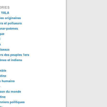
ORIES
 YALA
es originaires
urs et pollueurs
anar-poèmes
que
l
u
iseaux
rs des peuples 1ers
ènes et indiens
mbie
tine
s humains
é
son du monde
tine
nniers politiques