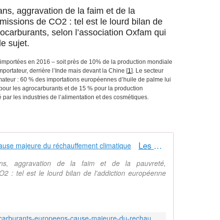
ns, aggravation de la faim et de la
issions de CO2 : tel est le lourd bilan de
ocarburants, selon l’association Oxfam qui
le sujet.
 importées en 2016 – soit près de 10% de la production mondiale
portateur, derrière l’Inde mais devant la Chine
[
1
]
. Le secteur
mmateur : 60 % des importations européennes d’huile de palme lui
 pour les agrocarburants et de 15 % pour la production
isé par les industries de l’alimentation et des cosmétiques.
Les agrocarburants européens, cause majeure du réchauffement climatique
ans, aggravation de la faim et de la pauvreté,
 : tel est le lourd bilan de l'addiction européenne
http://multinationales.org/Les-agrocarburants-europeens-cause-majeure-du-rechauffement-climatique