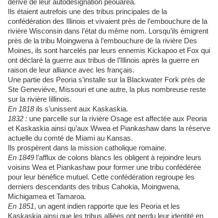
dérive de leur autodésignation peouarea.
Ils étaient autrefois une des tribus principales de la
confédération des Illinois et vivaient près de l’embouchure de la
rivière Wisconsin dans l’état du même nom. Lorsqu’ils émigrent
près de la tribu Moingwena à l’embouchure de la rivière Des
Moines, ils sont harcelés par leurs ennemis Kickapoo et Fox qui
ont déclaré la guerre aux tribus de l’Illinois après la guerre en
raison de leur alliance avec les français.
Une partie des Peoria s’installe sur la Blackwater Fork près de
Ste Geneviève, Missouri et une autre, la plus nombreuse reste
sur la rivière Iillinois.
En 1818
ils s’unissent aux Kaskaskia.
1832 :
une parcelle sur la rivière Osage est affectée aux Peoria
et Kaskaskia ainsi qu’aux Wwea et Piankashaw dans la réserve
actuelle du comté de Miami au Kansas.
Ils prospèrent dans la mission catholique romaine.
En 1849
l’afflux de colons blancs les obligent à rejoindre leurs
voisins Wea et Piankashaw pour former une tribu confédérée
pour leur bénéfice mutuel. Cette confédération regroupe les
derniers descendants des tribus Cahokia, Moingwena,
Michigamea et Tamaroa.
En 1851
, un agent indien rapporte que les Peoria et les
Kaskaskia ainsi que les tribus alliées ont perdu leur identité en