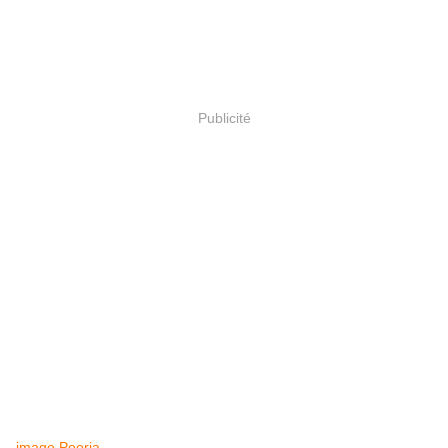
Publicité
image Peoria