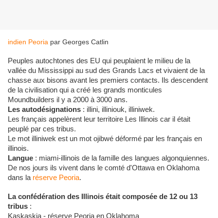
indien Peoria
par Georges Catlin
Peuples autochtones des EU qui peuplaient le milieu de la
vallée du Mississippi au sud des Grands Lacs et vivaient de la
chasse aux bisons avant les premiers contacts. Ils descendent
de la civilisation qui a créé les grands monticules
Moundbuilders il y a 2000 à 3000 ans.
Les autodésignations
: illini, illiniouk, illiniwek.
Les français appelèrent leur territoire Les Illinois car il était
peuplé par ces tribus.
Le mot illiniwek est un mot ojibwé déformé par les français en
illinois.
Langue
: miami-illinois de la famille des langues algonquiennes.
De nos jours ils vivent dans le comté d'Ottawa en Oklahoma
dans la
réserve Peoria
.
La confédération des Illinois était composée de 12 ou 13
tribus
:
Kaskaskia - réserve Peoria en Oklahoma