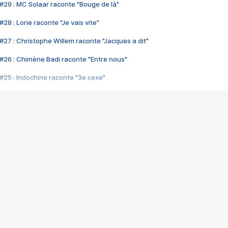
#29 : MC Solaar raconte "Bouge de là"
28 : Lorie raconte "Je vais vite"
#27 : Christophe Willem raconte "Jacques a dit"
#26 : Chimène Badi raconte "Entre nous"
#25 : Indochine raconte "3e sexe"
#24 : Zaho raconte "C'est chelou"
#23 : Patrick Bruel raconte "Au café des délices"
#22 : Kyo raconte "Le chemin"
#21 : Nolwenn Leroy raconte "Cassé"
#20 : Patrick Hernandez raconte "Born to be alive"
#19 : Lorie raconte "Près de moi"
#18 : Michael Jones raconte "A nos actes manqués" (avec Jean-Jacque
#17 : Khaled raconte "Aïcha"