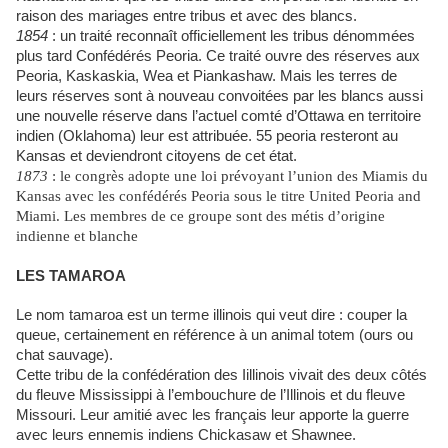
raison des mariages entre tribus et avec des blancs.
1854
: un traité reconnaît officiellement les tribus dénommées
plus tard Confédérés Peoria. Ce traité ouvre des réserves aux
Peoria, Kaskaskia, Wea et Piankashaw. Mais les terres de
leurs réserves sont à nouveau convoitées par les blancs aussi
une nouvelle réserve dans l’actuel comté d’Ottawa en territoire
indien (Oklahoma) leur est attribuée. 55 peoria resteront au
Kansas et deviendront citoyens de cet état.
1873
: le congrès adopte une loi prévoyant l’union des Miamis du
Kansas avec les confédérés Peoria sous le titre United Peoria and
Miami. Les membres de ce groupe sont des métis d’origine
indienne et blanche
LES TAMAROA
Le nom tamaroa est un terme illinois qui veut dire : couper la
queue, certainement en référence à un animal totem (ours ou
chat sauvage).
Cette tribu de la confédération des Iillinois vivait des deux côtés
du fleuve Mississippi à l’embouchure de l’Illinois et du fleuve
Missouri. Leur amitié avec les français leur apporte la guerre
avec leurs ennemis indiens Chickasaw et Shawnee.