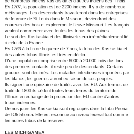
de nombreux indiens Kaskaskia et d'autres indiens des Illinois.
En 1707
, la population est de 2200 indiens. Il y a de nombreux
métissages. Les descendants travailleront dans les entreprises
de fourrure de St Louis dans le Missouri, deviendront des
coureurs des bois et exploreront le fleuve Missouri. Les français
veulent commercer avec toutes les tribus des plaines.
Le sort des Kaskaskia et des Illiniwek sera irrémédiablement lié
à celui de la France.
En 1763
à la fin de la guerre de 7 ans, la tribu des Kaskaskia et
des autres tribus Illinois est très en déclin.
D'une population comprise entre 6000 à 20.000 individus lors
des premiers contacts, il reste peu de descendants. Certains
groupes sont décimés. Les maladies infectieuses importées par
les blancs, les guerres auront eu raison de ces peuples.
Ils signent une quinzaine de traités avec les EU. Aux termes de
traité de 1803 ils cèdent toutes leurs terres du territoire de
l’Illinois en échange de la protection des EU contre d’autres
tribus indiennes.
De nos jours les Kaskaskia sont regroupés dans la tribu Peoria
de l'Oklahoma. Elle est reconnue au niveau fédéral tout comme
les autres tribus de la réserve.
LES MICHIGAMEA