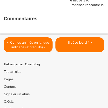
Commentaires
< Contes animés en langue
Il pèse lourd * >
indigène (et traduits) -
Quand meurt une langue,
poème en langue nahuatl
Hébergé par Overblog
Top articles
Pages
Contact
Signaler un abus
C.G.U.